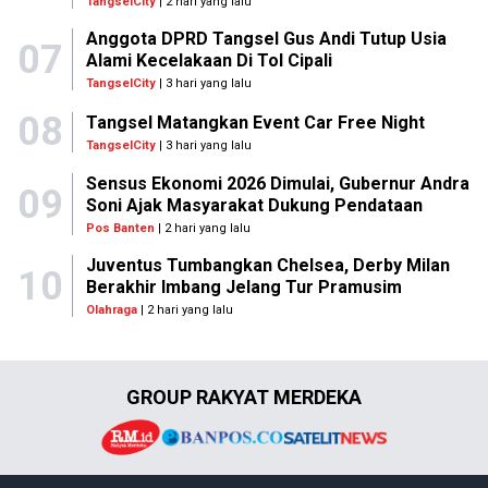
TangselCity
| 2 hari yang lalu
Anggota DPRD Tangsel Gus Andi Tutup Usia
07
Alami Kecelakaan Di Tol Cipali
TangselCity
| 3 hari yang lalu
08
Tangsel Matangkan Event Car Free Night
TangselCity
| 3 hari yang lalu
Sensus Ekonomi 2026 Dimulai, Gubernur Andra
09
Soni Ajak Masyarakat Dukung Pendataan
Pos Banten
| 2 hari yang lalu
Juventus Tumbangkan Chelsea, Derby Milan
10
Berakhir Imbang Jelang Tur Pramusim
Olahraga
| 2 hari yang lalu
GROUP RAKYAT MERDEKA