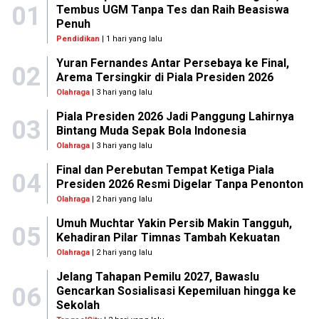
01
Tembus UGM Tanpa Tes dan Raih Beasiswa
Penuh
Pendidikan
| 1 hari yang lalu
Yuran Fernandes Antar Persebaya ke Final,
02
Arema Tersingkir di Piala Presiden 2026
Olahraga
| 3 hari yang lalu
Piala Presiden 2026 Jadi Panggung Lahirnya
03
Bintang Muda Sepak Bola Indonesia
Olahraga
| 3 hari yang lalu
Final dan Perebutan Tempat Ketiga Piala
04
Presiden 2026 Resmi Digelar Tanpa Penonton
Olahraga
| 2 hari yang lalu
Umuh Muchtar Yakin Persib Makin Tangguh,
05
Kehadiran Pilar Timnas Tambah Kekuatan
Olahraga
| 2 hari yang lalu
Jelang Tahapan Pemilu 2027, Bawaslu
06
Gencarkan Sosialisasi Kepemiluan hingga ke
Sekolah