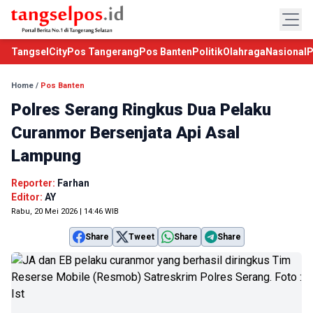
TangselCity
Pos Tangerang
Pos Banten
Politik
Olahraga
Nasional
P
Home
/
Pos Banten
Polres Serang Ringkus Dua Pelaku
Curanmor Bersenjata Api Asal
Lampung
Reporter:
Farhan
Editor:
AY
Rabu, 20 Mei 2026 | 14:46 WIB
Share
Tweet
Share
Share