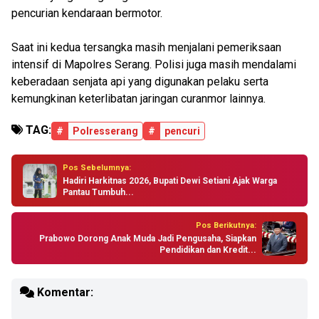
pencurian kendaraan bermotor.
Saat ini kedua tersangka masih menjalani pemeriksaan
intensif di Mapolres Serang. Polisi juga masih mendalami
keberadaan senjata api yang digunakan pelaku serta
kemungkinan keterlibatan jaringan curanmor lainnya.
TAG:
#
Polresserang
#
pencuri
Pos Sebelumnya:
Hadiri Harkitnas 2026, Bupati Dewi Setiani Ajak Warga
Pantau Tumbuh...
Pos Berikutnya:
Prabowo Dorong Anak Muda Jadi Pengusaha, Siapkan
Pendidikan dan Kredit...
Komentar: