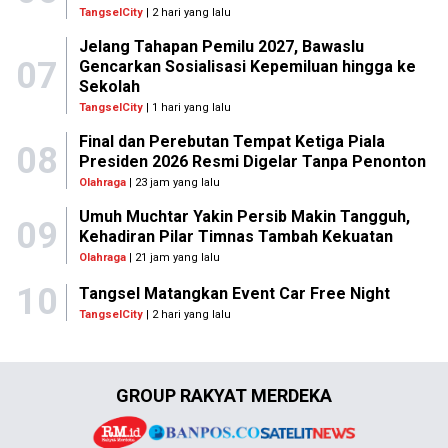
TangselCity
| 2 hari yang lalu
Jelang Tahapan Pemilu 2027, Bawaslu
07
Gencarkan Sosialisasi Kepemiluan hingga ke
Sekolah
TangselCity
| 1 hari yang lalu
Final dan Perebutan Tempat Ketiga Piala
08
Presiden 2026 Resmi Digelar Tanpa Penonton
Olahraga
| 23 jam yang lalu
Umuh Muchtar Yakin Persib Makin Tangguh,
09
Kehadiran Pilar Timnas Tambah Kekuatan
Olahraga
| 21 jam yang lalu
10
Tangsel Matangkan Event Car Free Night
TangselCity
| 2 hari yang lalu
GROUP RAKYAT MERDEKA