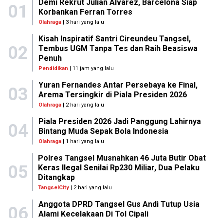
Demi Rekrut Julian Alvarez, Barcelona Siap
01
Korbankan Ferran Torres
Olahraga
| 3 hari yang lalu
Kisah Inspiratif Santri Cireundeu Tangsel,
02
Tembus UGM Tanpa Tes dan Raih Beasiswa
Penuh
Pendidikan
| 11 jam yang lalu
Yuran Fernandes Antar Persebaya ke Final,
03
Arema Tersingkir di Piala Presiden 2026
Olahraga
| 2 hari yang lalu
Piala Presiden 2026 Jadi Panggung Lahirnya
04
Bintang Muda Sepak Bola Indonesia
Olahraga
| 1 hari yang lalu
Polres Tangsel Musnahkan 46 Juta Butir Obat
05
Keras Ilegal Senilai Rp230 Miliar, Dua Pelaku
Ditangkap
TangselCity
| 2 hari yang lalu
Anggota DPRD Tangsel Gus Andi Tutup Usia
06
Alami Kecelakaan Di Tol Cipali