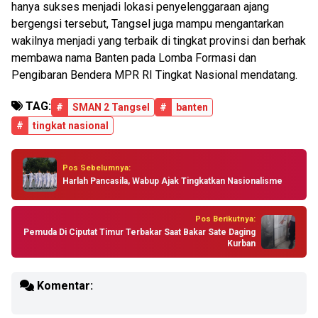
hanya sukses menjadi lokasi penyelenggaraan ajang
bergengsi tersebut, Tangsel juga mampu mengantarkan
wakilnya menjadi yang terbaik di tingkat provinsi dan berhak
membawa nama Banten pada Lomba Formasi dan
Pengibaran Bendera MPR RI Tingkat Nasional mendatang.
TAG:
#
SMAN 2 Tangsel
#
banten
#
tingkat nasional
Pos Sebelumnya:
Harlah Pancasila, Wabup Ajak Tingkatkan Nasionalisme
Pos Berikutnya:
Pemuda Di Ciputat Timur Terbakar Saat Bakar Sate Daging
Kurban
Komentar: