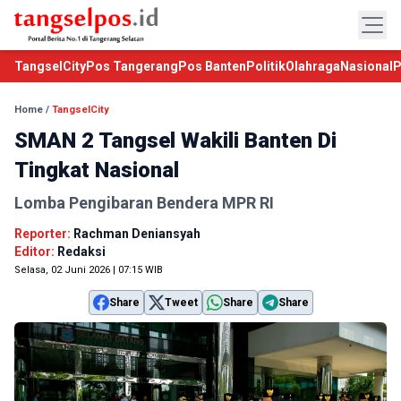
TangselCity
Pos Tangerang
Pos Banten
Politik
Olahraga
Nasional
P
Home
/
TangselCity
SMAN 2 Tangsel Wakili Banten Di
Tingkat Nasional
Lomba Pengibaran Bendera MPR RI
Reporter:
Rachman Deniansyah
Editor:
Redaksi
Selasa, 02 Juni 2026 | 07:15 WIB
Share
Tweet
Share
Share