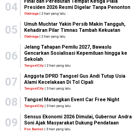
Final dan Perebutan Tempat Ketiga Piala
04
Presiden 2026 Resmi Digelar Tanpa Penonton
Olahraga
| 2 hari yang lalu
Umuh Muchtar Yakin Persib Makin Tangguh,
05
Kehadiran Pilar Timnas Tambah Kekuatan
Olahraga
| 2 hari yang lalu
Jelang Tahapan Pemilu 2027, Bawaslu
06
Gencarkan Sosialisasi Kepemiluan hingga ke
Sekolah
TangselCity
| 2 hari yang lalu
Anggota DPRD Tangsel Gus Andi Tutup Usia
07
Alami Kecelakaan Di Tol Cipali
TangselCity
| 3 hari yang lalu
08
Tangsel Matangkan Event Car Free Night
TangselCity
| 3 hari yang lalu
Sensus Ekonomi 2026 Dimulai, Gubernur Andra
09
Soni Ajak Masyarakat Dukung Pendataan
Pos Banten
| 3 hari yang lalu