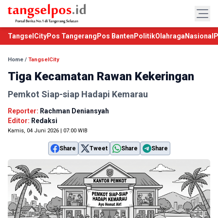
TangselCity
Pos Tangerang
Pos Banten
Politik
Olahraga
Nasional
P
Home
/
TangselCity
Tiga Kecamatan Rawan Kekeringan
Pemkot Siap-siap Hadapi Kemarau
Reporter:
Rachman Deniansyah
Editor:
Redaksi
Kamis, 04 Juni 2026 | 07:00 WIB
Share
Tweet
Share
Share