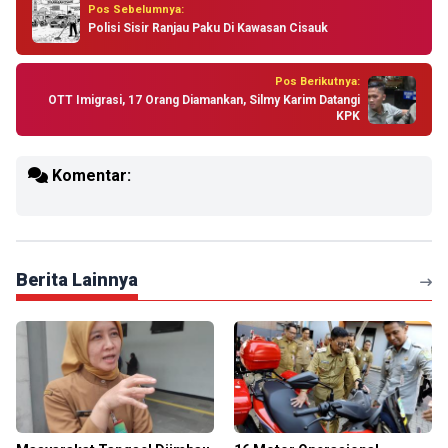
Pos Sebelumnya:
Polisi Sisir Ranjau Paku Di Kawasan Cisauk
Pos Berikutnya:
OTT Imigrasi, 17 Orang Diamankan, Silmy Karim Datangi
KPK
Komentar:
Berita Lainnya