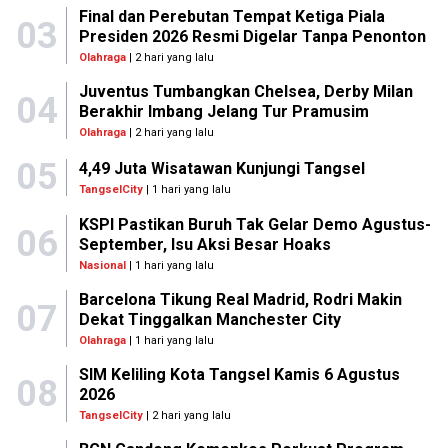
Final dan Perebutan Tempat Ketiga Piala
03
Presiden 2026 Resmi Digelar Tanpa Penonton
Olahraga
| 2 hari yang lalu
Juventus Tumbangkan Chelsea, Derby Milan
04
Berakhir Imbang Jelang Tur Pramusim
Olahraga
| 2 hari yang lalu
05
4,49 Juta Wisatawan Kunjungi Tangsel
TangselCity
| 1 hari yang lalu
KSPI Pastikan Buruh Tak Gelar Demo Agustus-
06
September, Isu Aksi Besar Hoaks
Nasional
| 1 hari yang lalu
Barcelona Tikung Real Madrid, Rodri Makin
07
Dekat Tinggalkan Manchester City
Olahraga
| 1 hari yang lalu
SIM Keliling Kota Tangsel Kamis 6 Agustus
08
2026
TangselCity
| 2 hari yang lalu