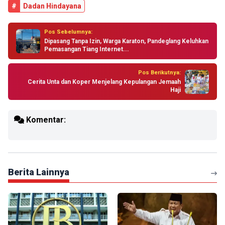
#
Dadan Hindayana
Pos Sebelumnya:
Dipasang Tanpa Izin, Warga Karaton, Pandeglang Keluhkan
Pemasangan Tiang Internet...
Pos Berikutnya:
Cerita Unta dan Koper Menjelang Kepulangan Jemaah
Haji
Komentar:
Berita Lainnya