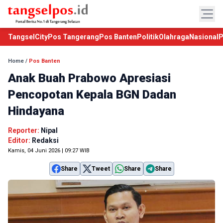
TangselCity
Pos Tangerang
Pos Banten
Politik
Olahraga
Nasional
P
Home
/
Pos Banten
Anak Buah Prabowo Apresiasi
Pencopotan Kepala BGN Dadan
Hindayana
Reporter:
Nipal
Editor:
Redaksi
Kamis, 04 Juni 2026 | 09:27 WIB
Share
Tweet
Share
Share