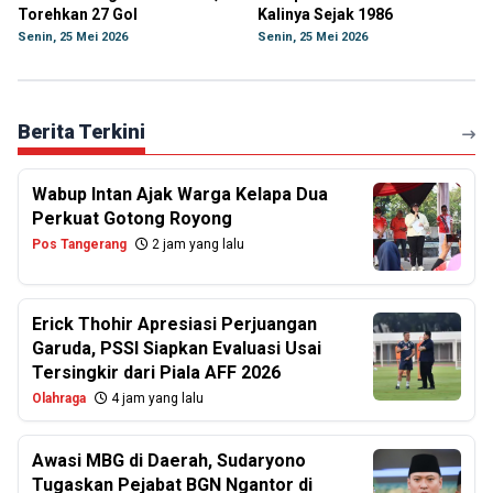
Torehkan 27 Gol
Kalinya Sejak 1986
Senin, 25 Mei 2026
Senin, 25 Mei 2026
Berita Terkini
Wabup Intan Ajak Warga Kelapa Dua
Perkuat Gotong Royong
Pos Tangerang
2 jam yang lalu
Erick Thohir Apresiasi Perjuangan
Garuda, PSSI Siapkan Evaluasi Usai
Tersingkir dari Piala AFF 2026
Olahraga
4 jam yang lalu
Awasi MBG di Daerah, Sudaryono
Tugaskan Pejabat BGN Ngantor di