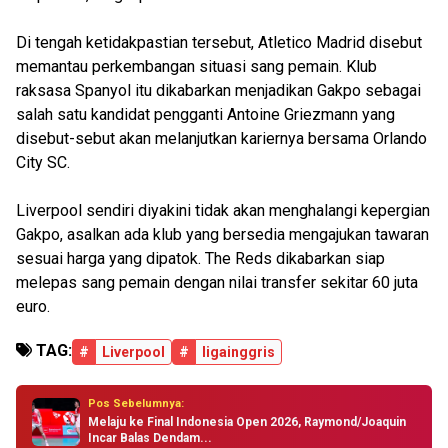
Di tengah ketidakpastian tersebut, Atletico Madrid disebut
memantau perkembangan situasi sang pemain. Klub
raksasa Spanyol itu dikabarkan menjadikan Gakpo sebagai
salah satu kandidat pengganti Antoine Griezmann yang
disebut-sebut akan melanjutkan kariernya bersama Orlando
City SC.
Liverpool sendiri diyakini tidak akan menghalangi kepergian
Gakpo, asalkan ada klub yang bersedia mengajukan tawaran
sesuai harga yang dipatok. The Reds dikabarkan siap
melepas sang pemain dengan nilai transfer sekitar 60 juta
euro.
TAG:
#
Liverpool
#
ligainggris
Pos Sebelumnya:
Melaju ke Final Indonesia Open 2026, Raymond/Joaquin
Incar Balas Dendam...