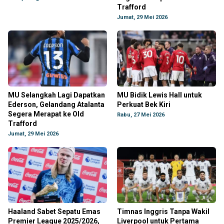
Trafford
Jumat, 29 Mei 2026
MU Selangkah Lagi Dapatkan
MU Bidik Lewis Hall untuk
Ederson, Gelandang Atalanta
Perkuat Bek Kiri
Segera Merapat ke Old
Rabu, 27 Mei 2026
Trafford
Jumat, 29 Mei 2026
Haaland Sabet Sepatu Emas
Timnas Inggris Tanpa Wakil
Premier League 2025/2026,
Liverpool untuk Pertama