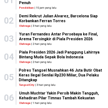
01
Penuh
Pendidikan
| 15 jam yang lalu
Demi Rekrut Julian Alvarez, Barcelona Siap
02
Korbankan Ferran Torres
Olahraga
| 3 hari yang lalu
Yuran Fernandes Antar Persebaya ke Final,
03
Arema Tersingkir di Piala Presiden 2026
Olahraga
| 2 hari yang lalu
Piala Presiden 2026 Jadi Panggung Lahirnya
04
Bintang Muda Sepak Bola Indonesia
Olahraga
| 2 hari yang lalu
Polres Tangsel Musnahkan 46 Juta Butir Obat
05
Keras Ilegal Senilai Rp230 Miliar, Dua Pelaku
Ditangkap
TangselCity
| 3 hari yang lalu
Umuh Muchtar Yakin Persib Makin Tangguh,
06
Kehadiran Pilar Timnas Tambah Kekuatan
Olahraga
| 1 hari yang lalu