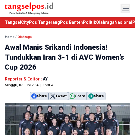
TangselCity
Pos Tangerang
Pos Banten
Politik
Olahraga
Nasional
P
Home
/
Olahraga
Awal Manis Srikandi Indonesia!
Tundukkan Iran 3-1 di AVC Women’s
Cup 2026
Reporter & Editor :
AY
Minggu, 07 Juni 2026 | 06:38 WIB
Share
Tweet
Share
Share