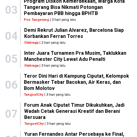
Program Diskon Kemerdekaan, Warga Kota
03
Tangerang Bisa Nikmati Potongan
Pembayaran PBB hingga BPHTB
Pos Tangerang
| 3 hari yang lalu
Demi Rekrut Julian Alvarez, Barcelona Siap
04
Korbankan Ferran Torres
Olahraga
| 2 hari yang lalu
Inter Juara Turnamen Pra Musim, Taklukkan
05
Manchester City Lewat Adu Penalti
Olahraga
| 3 hari yang lalu
Teror Dini Hari di Kampung Ciputat, Kelompok
06
Bermasker Tebar Bacokan, Air Keras, dan
Bom Molotov
TangselCity
| 3 hari yang lalu
Forum Anak Ciputat Timur Dikukuhkan, Jadi
07
Wadah Cetak Generasi Kreatif dan Berani
Bersuara
TangselCity
| 3 hari yang lalu
Yuran Fernandes Antar Persebaya ke Final,