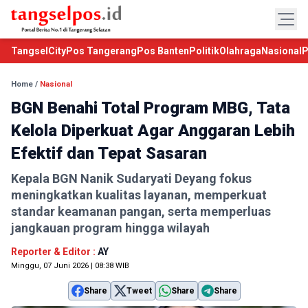
TangselCity
Pos Tangerang
Pos Banten
Politik
Olahraga
Nasional
P
Home
/
Nasional
BGN Benahi Total Program MBG, Tata
Kelola Diperkuat Agar Anggaran Lebih
Efektif dan Tepat Sasaran
Kepala BGN Nanik Sudaryati Deyang fokus
meningkatkan kualitas layanan, memperkuat
standar keamanan pangan, serta memperluas
jangkauan program hingga wilayah
Reporter & Editor :
AY
Minggu, 07 Juni 2026 | 08:38 WIB
Share
Tweet
Share
Share