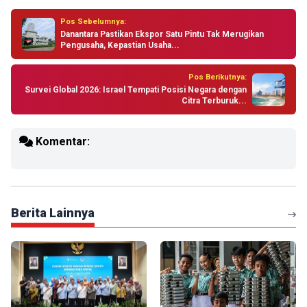
Pos Sebelumnya:
Danantara Pastikan Ekspor Satu Pintu Tak Merugikan
Pengusaha, Kepastian Usaha...
Pos Berikutnya:
Survei Global 2026: Israel Tempati Posisi Negara dengan
Citra Terburuk...
Komentar:
Berita Lainnya