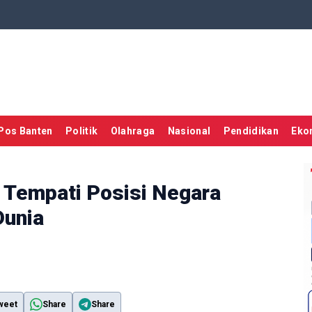
Pos Banten
Politik
Olahraga
Nasional
Pendidikan
Eko
l Tempati Posisi Negara
Dunia
weet
Share
Share