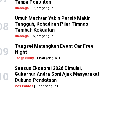
Tanpa Penonton
Olahraga
| 17 jam yang lalu
Umuh Muchtar Yakin Persib Makin
08
Tangguh, Kehadiran Pilar Timnas
Tambah Kekuatan
Olahraga
| 15 jam yang lalu
Tangsel Matangkan Event Car Free
09
Night
TangselCity
| 1 hari yang lalu
Sensus Ekonomi 2026 Dimulai,
10
Gubernur Andra Soni Ajak Masyarakat
Dukung Pendataan
Pos Banten
| 1 hari yang lalu