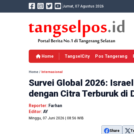
Jumat, 07 Agustus 2026
Home
TangselCity
Pos Tangerang
Home
/
Internasional
Survei Global 2026: Israe
dengan Citra Terburuk di 
Reporter:
Farhan
Editor:
AY
Minggu, 07 Juni 2026 | 08:56 WIB
Share
T