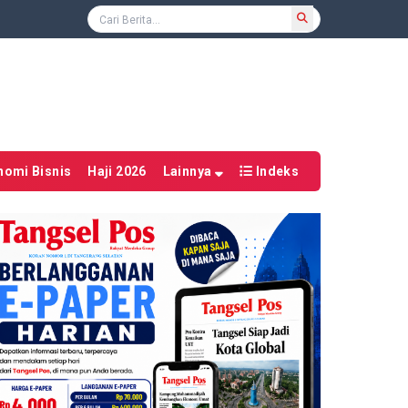
nomi Bisnis
Haji 2026
Lainnya
Indeks