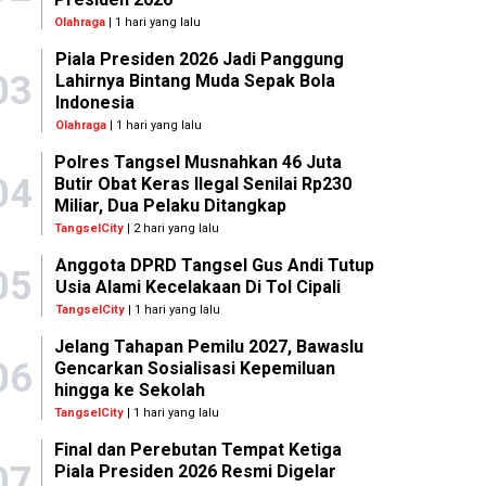
Olahraga
| 1 hari yang lalu
Piala Presiden 2026 Jadi Panggung
03
Lahirnya Bintang Muda Sepak Bola
Indonesia
Olahraga
| 1 hari yang lalu
Polres Tangsel Musnahkan 46 Juta
04
Butir Obat Keras Ilegal Senilai Rp230
Miliar, Dua Pelaku Ditangkap
TangselCity
| 2 hari yang lalu
Anggota DPRD Tangsel Gus Andi Tutup
05
Usia Alami Kecelakaan Di Tol Cipali
TangselCity
| 1 hari yang lalu
Jelang Tahapan Pemilu 2027, Bawaslu
06
Gencarkan Sosialisasi Kepemiluan
hingga ke Sekolah
TangselCity
| 1 hari yang lalu
Final dan Perebutan Tempat Ketiga
07
Piala Presiden 2026 Resmi Digelar