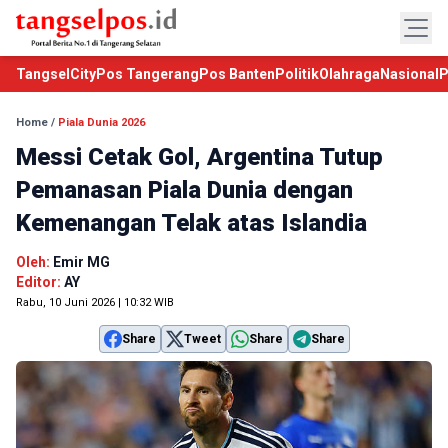
TangselCity
Pos Tangerang
Pos Banten
Politik
Olahraga
Nasional
P
Home
/
Piala Dunia 2026
Messi Cetak Gol, Argentina Tutup
Pemanasan Piala Dunia dengan
Kemenangan Telak atas Islandia
Oleh:
Emir MG
Editor:
AY
Rabu, 10 Juni 2026 | 10:32 WIB
Share
Tweet
Share
Share