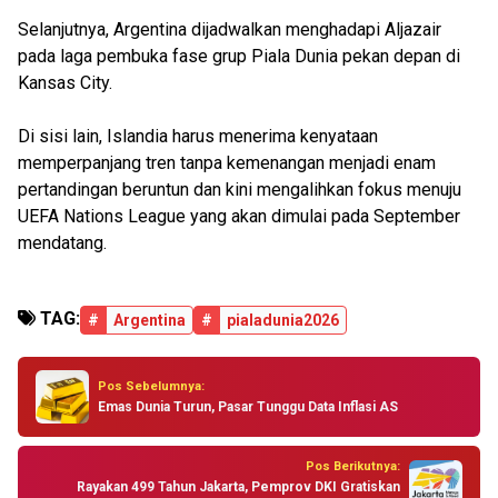
Selanjutnya, Argentina dijadwalkan menghadapi Aljazair
pada laga pembuka fase grup Piala Dunia pekan depan di
Kansas City.
Di sisi lain, Islandia harus menerima kenyataan
memperpanjang tren tanpa kemenangan menjadi enam
pertandingan beruntun dan kini mengalihkan fokus menuju
UEFA Nations League yang akan dimulai pada September
mendatang.
TAG:
#
Argentina
#
pialadunia2026
Pos Sebelumnya:
Emas Dunia Turun, Pasar Tunggu Data Inflasi AS
Pos Berikutnya:
Rayakan 499 Tahun Jakarta, Pemprov DKI Gratiskan