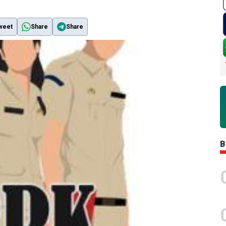
weet
Share
Share
B