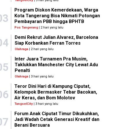
TangselCity
| 3 hari yang lalu
Program Diskon Kemerdekaan, Warga
03
Kota Tangerang Bisa Nikmati Potongan
Pembayaran PBB hingga BPHTB
Pos Tangerang
| 2 hari yang lalu
Demi Rekrut Julian Alvarez, Barcelona
04
Siap Korbankan Ferran Torres
Olahraga
| 2 hari yang lalu
Inter Juara Turnamen Pra Musim,
05
Taklukkan Manchester City Lewat Adu
Penalti
Olahraga
| 3 hari yang lalu
Teror Dini Hari di Kampung Ciputat,
06
Kelompok Bermasker Tebar Bacokan,
Air Keras, dan Bom Molotov
TangselCity
| 3 hari yang lalu
Forum Anak Ciputat Timur Dikukuhkan,
07
Jadi Wadah Cetak Generasi Kreatif dan
Berani Bersuara