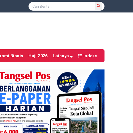
nomi Bisnis
Haji 2026
Lainnya
Indeks