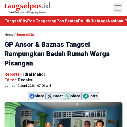
TangselCity
Pos Tangerang
Pos Banten
Politik
Olahraga
Nasional
P
Home
/
TangselCity
GP Ansor & Baznas Tangsel
Rampungkan Bedah Rumah Warga
Pisangan
Reporter:
Idral Mahdi
Editor:
Redaksi
Jumat, 12 Juni 2026 | 07:00 WIB
Share
Tweet
Share
Share