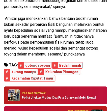
selama ini konsisten mendukung kegiatan kemanusiaan dan
pemberdayaan masyarakat,” ujarnya.
Amizar juga menekankan, bahwa bantuan bedah rumah
bukan sekadar perbaikan fisik bangunan, melainkan bentuk
nyata kepedulian sosial yang mampu menghadirkan harapan
baru bagi penerima manfaat. “Bantuan ini tidak hanya
berfokus pada pembangunan fisik rumah, tetapi juga
menjadi wujud kepedulian sosial dan semangat gotong
royong dalam membantu sesama,” pungkasnya.
TAG:
#
gotong royong
#
Bedah rumah
#
kurang mampu
#
Kelurahan Pisangan
#
Kecamatan Ciputat Timur
Pos Sebelumnya:
Polisi Ungkap Modus Dua Pria Gelapkan Mobil Rental
Pos Berikutnya: