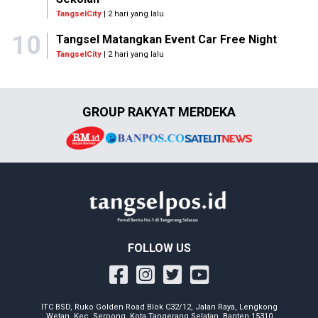
TangselCity
| 2 hari yang lalu
10
Tangsel Matangkan Event Car Free Night
TangselCity
| 2 hari yang lalu
GROUP RAKYAT MERDEKA
FOLLOW US
ITC BSD, Ruko Golden Road Blok C32/12, Jalan Raya, Lengkong
Wetan, Kec. Serpong, Kota Tangerang Selatan, Banten 15310