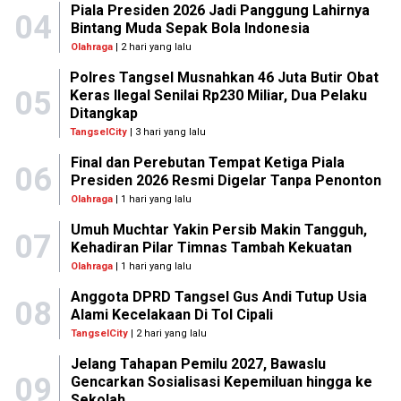
Piala Presiden 2026 Jadi Panggung Lahirnya
04
Bintang Muda Sepak Bola Indonesia
Olahraga
| 2 hari yang lalu
Polres Tangsel Musnahkan 46 Juta Butir Obat
05
Keras Ilegal Senilai Rp230 Miliar, Dua Pelaku
Ditangkap
TangselCity
| 3 hari yang lalu
Final dan Perebutan Tempat Ketiga Piala
06
Presiden 2026 Resmi Digelar Tanpa Penonton
Olahraga
| 1 hari yang lalu
Umuh Muchtar Yakin Persib Makin Tangguh,
07
Kehadiran Pilar Timnas Tambah Kekuatan
Olahraga
| 1 hari yang lalu
Anggota DPRD Tangsel Gus Andi Tutup Usia
08
Alami Kecelakaan Di Tol Cipali
TangselCity
| 2 hari yang lalu
Jelang Tahapan Pemilu 2027, Bawaslu
09
Gencarkan Sosialisasi Kepemiluan hingga ke
Sekolah