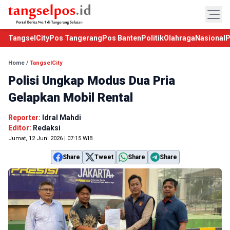
TangselCity
Pos Tangerang
Pos Banten
Politik
Olahraga
Nasional
P
Home
/
TangselCity
Polisi Ungkap Modus Dua Pria
Gelapkan Mobil Rental
Reporter:
Idral Mahdi
Editor:
Redaksi
Jumat, 12 Juni 2026 | 07:15 WIB
Share
Tweet
Share
Share