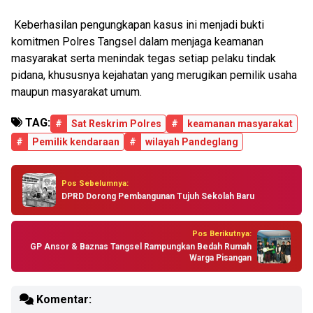
Keberhasilan pengungkapan kasus ini menjadi bukti
komitmen Polres Tangsel dalam menjaga keamanan
masyarakat serta menindak tegas setiap pelaku tindak
pidana, khususnya kejahatan yang merugikan pemilik usaha
maupun masyarakat umum.
TAG:
#
Sat Reskrim Polres
#
keamanan masyarakat
#
Pemilik kendaraan
#
wilayah Pandeglang
Pos Sebelumnya:
DPRD Dorong Pembangunan Tujuh Sekolah Baru
Pos Berikutnya:
GP Ansor & Baznas Tangsel Rampungkan Bedah Rumah
Warga Pisangan
Komentar: