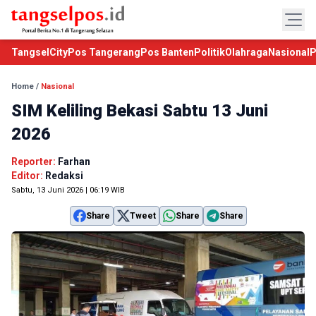
TangselCity
Pos Tangerang
Pos Banten
Politik
Olahraga
Nasional
P
Home
/
Nasional
SIM Keliling Bekasi Sabtu 13 Juni
2026
Reporter:
Farhan
Editor:
Redaksi
Sabtu, 13 Juni 2026 | 06:19 WIB
Share
Tweet
Share
Share