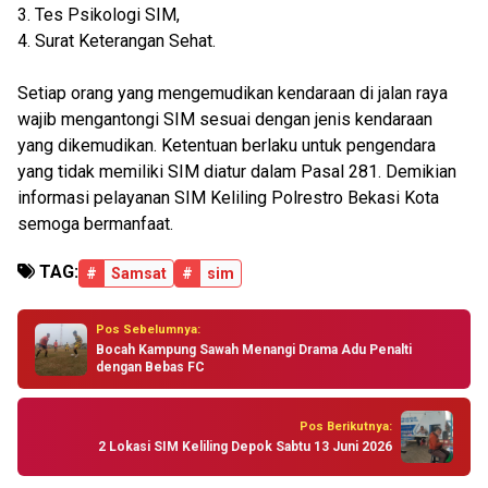
3. Tes Psikologi SIM,
4. Surat Keterangan Sehat.
Setiap orang yang mengemudikan kendaraan di jalan raya
wajib mengantongi SIM sesuai dengan jenis kendaraan
yang dikemudikan. Ketentuan berlaku untuk pengendara
yang tidak memiliki SIM diatur dalam Pasal 281. Demikian
informasi pelayanan SIM Keliling Polrestro Bekasi Kota
semoga bermanfaat.
TAG:
#
Samsat
#
sim
Pos Sebelumnya:
Bocah Kampung Sawah Menangi Drama Adu Penalti
dengan Bebas FC
Pos Berikutnya:
2 Lokasi SIM Keliling Depok Sabtu 13 Juni 2026