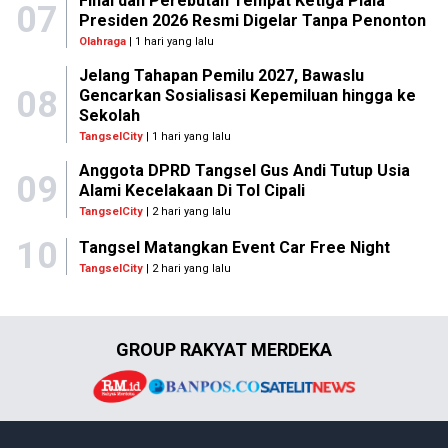
Final dan Perebutan Tempat Ketiga Piala
07
Presiden 2026 Resmi Digelar Tanpa Penonton
Olahraga
| 1 hari yang lalu
Jelang Tahapan Pemilu 2027, Bawaslu
08
Gencarkan Sosialisasi Kepemiluan hingga ke
Sekolah
TangselCity
| 1 hari yang lalu
Anggota DPRD Tangsel Gus Andi Tutup Usia
09
Alami Kecelakaan Di Tol Cipali
TangselCity
| 2 hari yang lalu
10
Tangsel Matangkan Event Car Free Night
TangselCity
| 2 hari yang lalu
GROUP RAKYAT MERDEKA