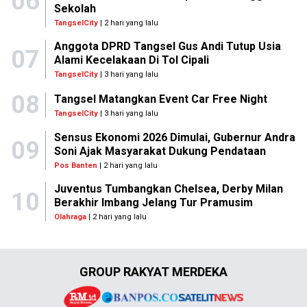
06
Sekolah
TangselCity
| 2 hari yang lalu
Anggota DPRD Tangsel Gus Andi Tutup Usia
07
Alami Kecelakaan Di Tol Cipali
TangselCity
| 3 hari yang lalu
08
Tangsel Matangkan Event Car Free Night
TangselCity
| 3 hari yang lalu
Sensus Ekonomi 2026 Dimulai, Gubernur Andra
09
Soni Ajak Masyarakat Dukung Pendataan
Pos Banten
| 2 hari yang lalu
Juventus Tumbangkan Chelsea, Derby Milan
10
Berakhir Imbang Jelang Tur Pramusim
Olahraga
| 2 hari yang lalu
GROUP RAKYAT MERDEKA