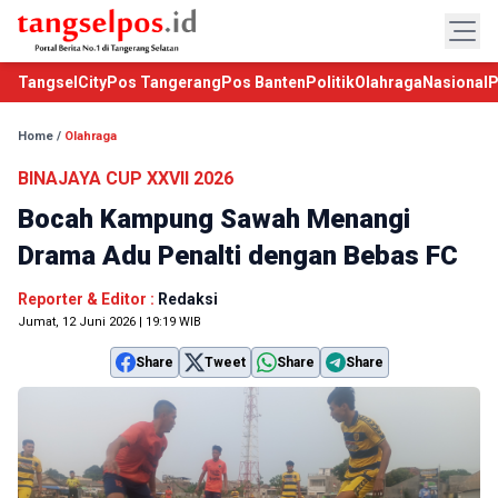
TangselCity
Pos Tangerang
Pos Banten
Politik
Olahraga
Nasional
P
Home
/
Olahraga
BINAJAYA CUP XXVII 2026
Bocah Kampung Sawah Menangi
Drama Adu Penalti dengan Bebas FC
Reporter & Editor :
Redaksi
Jumat, 12 Juni 2026 | 19:19 WIB
Share
Tweet
Share
Share