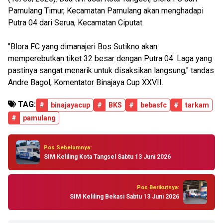
Pamulang Timur, Kecamatan Pamulang akan menghadapi
Putra 04 dari Serua, Kecamatan Ciputat.
"Blora FC yang dimanajeri Bos Sutikno akan
memperebutkan tiket 32 besar dengan Putra 04. Laga yang
pastinya sangat menarik untuk disaksikan langsung," tandas
Andre Bagol, Komentator Binajaya Cup XXVII.
TAG:
#
binajayacup
#
BKS
#
bebasfc
#
tarkam
#
pamulang
Pos Sebelumnya:
SIM Keliling Kota Tangsel Sabtu 13 Juni 2026
Pos Berikutnya:
SIM Keliling Bekasi Sabtu 13 Juni 2026