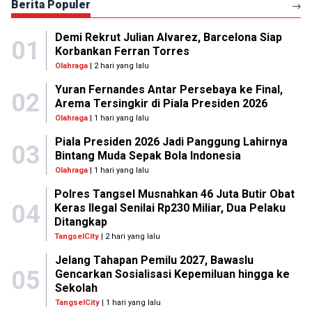
Berita Populer
Demi Rekrut Julian Alvarez, Barcelona Siap
01
Korbankan Ferran Torres
Olahraga
| 2 hari yang lalu
Yuran Fernandes Antar Persebaya ke Final,
02
Arema Tersingkir di Piala Presiden 2026
Olahraga
| 1 hari yang lalu
Piala Presiden 2026 Jadi Panggung Lahirnya
03
Bintang Muda Sepak Bola Indonesia
Olahraga
| 1 hari yang lalu
Polres Tangsel Musnahkan 46 Juta Butir Obat
04
Keras Ilegal Senilai Rp230 Miliar, Dua Pelaku
Ditangkap
TangselCity
| 2 hari yang lalu
Jelang Tahapan Pemilu 2027, Bawaslu
05
Gencarkan Sosialisasi Kepemiluan hingga ke
Sekolah
TangselCity
| 1 hari yang lalu