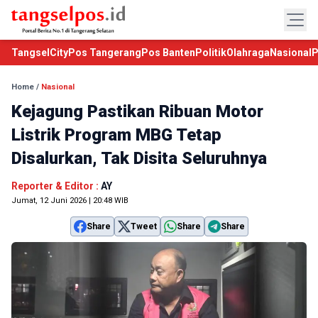
TangselCity
Pos Tangerang
Pos Banten
Politik
Olahraga
Nasional
P
Home
/
Nasional
Kejagung Pastikan Ribuan Motor
Listrik Program MBG Tetap
Disalurkan, Tak Disita Seluruhnya
Reporter & Editor :
AY
Jumat, 12 Juni 2026 | 20:48 WIB
Share
Tweet
Share
Share