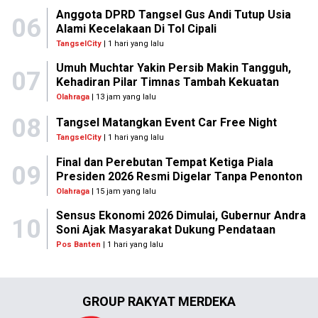
Anggota DPRD Tangsel Gus Andi Tutup Usia
06
Alami Kecelakaan Di Tol Cipali
TangselCity
| 1 hari yang lalu
Umuh Muchtar Yakin Persib Makin Tangguh,
07
Kehadiran Pilar Timnas Tambah Kekuatan
Olahraga
| 13 jam yang lalu
08
Tangsel Matangkan Event Car Free Night
TangselCity
| 1 hari yang lalu
Final dan Perebutan Tempat Ketiga Piala
09
Presiden 2026 Resmi Digelar Tanpa Penonton
Olahraga
| 15 jam yang lalu
Sensus Ekonomi 2026 Dimulai, Gubernur Andra
10
Soni Ajak Masyarakat Dukung Pendataan
Pos Banten
| 1 hari yang lalu
GROUP RAKYAT MERDEKA