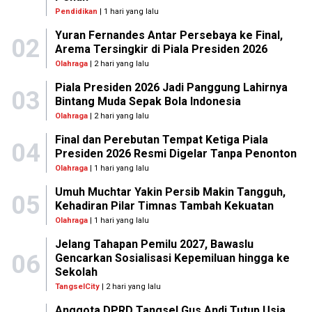
Pendidikan
| 1 hari yang lalu
Yuran Fernandes Antar Persebaya ke Final,
02
Arema Tersingkir di Piala Presiden 2026
Olahraga
| 2 hari yang lalu
Piala Presiden 2026 Jadi Panggung Lahirnya
03
Bintang Muda Sepak Bola Indonesia
Olahraga
| 2 hari yang lalu
Final dan Perebutan Tempat Ketiga Piala
04
Presiden 2026 Resmi Digelar Tanpa Penonton
Olahraga
| 1 hari yang lalu
Umuh Muchtar Yakin Persib Makin Tangguh,
05
Kehadiran Pilar Timnas Tambah Kekuatan
Olahraga
| 1 hari yang lalu
Jelang Tahapan Pemilu 2027, Bawaslu
06
Gencarkan Sosialisasi Kepemiluan hingga ke
Sekolah
TangselCity
| 2 hari yang lalu
Anggota DPRD Tangsel Gus Andi Tutup Usia