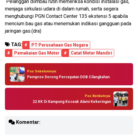
Pelanggan diimbau rutin memeriksa kondisi instalasi gas,
menjaga sirkulasi udara di dalam rumah, serta segera
menghubungi PGN Contact Center 135 ekstensi 5 apabila
mencium bau gas atau menemukan indikasi gangguan pada
jaringan gas.(dra)
TAG:
#
PT Perusahaan Gas Negara
#
Pemakaian Gas Meter
#
Catat Meter Mandiri
Pos Sebelumnya:
Pemprov Dorong Percepatan DOB Cilangkahan
Pos Berikutnya:
22 KK Di Kampung Koceak Alami Kekeringan
Komentar: