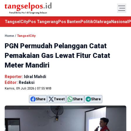
TangselCity
Pos Tangerang
Pos Banten
Politik
Olahraga
Nasional
P
Home
/
TangselCity
PGN Permudah Pelanggan Catat
Pemakaian Gas Lewat Fitur Catat
Meter Mandiri
Reporter:
Idral Mahdi
Editor:
Redaksi
Kamis, 09 Juli 2026 | 07:55 WIB
Share
Tweet
Share
Share