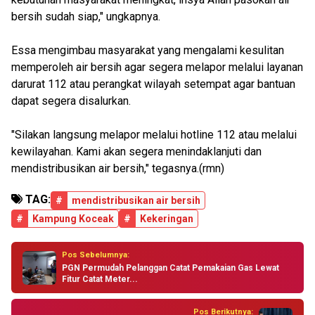
bersih sudah siap," ungkapnya.
Essa mengimbau masyarakat yang mengalami kesulitan
memperoleh air bersih agar segera melapor melalui layanan
darurat 112 atau perangkat wilayah setempat agar bantuan
dapat segera disalurkan.
"Silakan langsung melapor melalui hotline 112 atau melalui
kewilayahan. Kami akan segera menindaklanjuti dan
mendistribusikan air bersih," tegasnya.(rmn)
TAG:
#
mendistribusikan air bersih
#
Kampung Koceak
#
Kekeringan
Pos Sebelumnya:
PGN Permudah Pelanggan Catat Pemakaian Gas Lewat
Fitur Catat Meter...
Pos Berikutnya: