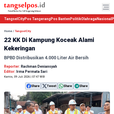
TangselCity
Pos Tangerang
Pos Banten
Politik
Olahraga
Nasional
P
Home
/
TangselCity
22 KK Di Kampung Koceak Alami
Kekeringan
BPBD Distribusikan 4.000 Liter Air Bersih
Reporter:
Rachman Deniansyah
Editor:
Irma Permata Sari
Kamis, 09 Juli 2026 | 07:47 WIB
Share
Tweet
Share
Share