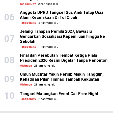
TangselCity
| 2 hari yang lalu
Anggota DPRD Tangsel Gus Andi Tutup Usia
06
Alami Kecelakaan Di Tol Cipali
TangselCity
| 2 hari yang lalu
Jelang Tahapan Pemilu 2027, Bawaslu
07
Gencarkan Sosialisasi Kepemiluan hingga ke
Sekolah
TangselCity
| 1 hari yang lalu
Final dan Perebutan Tempat Ketiga Piala
08
Presiden 2026 Resmi Digelar Tanpa Penonton
Olahraga
| 23 jam yang lalu
Umuh Muchtar Yakin Persib Makin Tangguh,
09
Kehadiran Pilar Timnas Tambah Kekuatan
Olahraga
| 21 jam yang lalu
10
Tangsel Matangkan Event Car Free Night
TangselCity
| 2 hari yang lalu