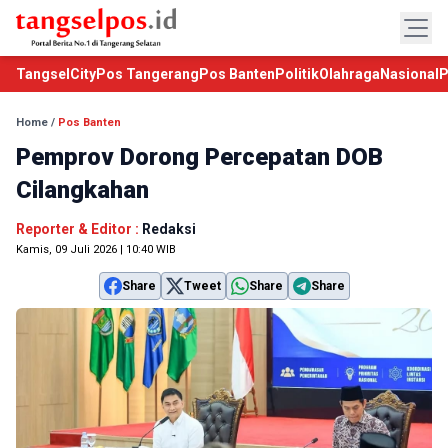
TangselCity
Pos Tangerang
Pos Banten
Politik
Olahraga
Nasional
P
Home
/
Pos Banten
Pemprov Dorong Percepatan DOB
Cilangkahan
Reporter & Editor :
Redaksi
Kamis, 09 Juli 2026 | 10:40 WIB
Share
Tweet
Share
Share