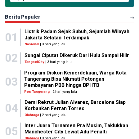
Berita Populer
Listrik Padam Sejak Subuh, Sejumlah Wilayah
01
Jakarta Selatan Terdampak
Nasional
| 3 hari yang lalu
02
Sungai Ciputat Dikeruk Dari Hulu Sampai Hilir
TangselCity
| 3 hari yang lalu
Program Diskon Kemerdekaan, Warga Kota
03
Tangerang Bisa Nikmati Potongan
Pembayaran PBB hingga BPHTB
Pos Tangerang
| 2 hari yang lalu
Demi Rekrut Julian Alvarez, Barcelona Siap
04
Korbankan Ferran Torres
Olahraga
| 2 hari yang lalu
Inter Juara Turnamen Pra Musim, Taklukkan
05
Manchester City Lewat Adu Penalti
Olahraga
| 3 hari yang lalu