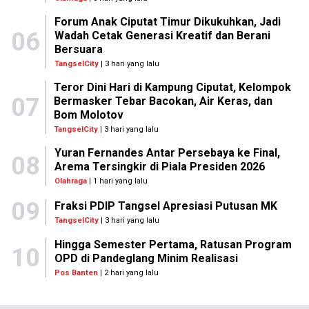
Forum Anak Ciputat Timur Dikukuhkan, Jadi
06
Wadah Cetak Generasi Kreatif dan Berani
Bersuara
TangselCity
| 3 hari yang lalu
Teror Dini Hari di Kampung Ciputat, Kelompok
07
Bermasker Tebar Bacokan, Air Keras, dan
Bom Molotov
TangselCity
| 3 hari yang lalu
Yuran Fernandes Antar Persebaya ke Final,
08
Arema Tersingkir di Piala Presiden 2026
Olahraga
| 1 hari yang lalu
09
Fraksi PDIP Tangsel Apresiasi Putusan MK
TangselCity
| 3 hari yang lalu
Hingga Semester Pertama, Ratusan Program
10
OPD di Pandeglang Minim Realisasi
Pos Banten
| 2 hari yang lalu