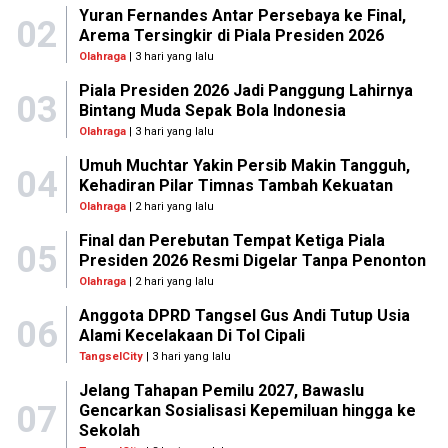
Yuran Fernandes Antar Persebaya ke Final,
02
Arema Tersingkir di Piala Presiden 2026
Olahraga
| 3 hari yang lalu
Piala Presiden 2026 Jadi Panggung Lahirnya
03
Bintang Muda Sepak Bola Indonesia
Olahraga
| 3 hari yang lalu
Umuh Muchtar Yakin Persib Makin Tangguh,
04
Kehadiran Pilar Timnas Tambah Kekuatan
Olahraga
| 2 hari yang lalu
Final dan Perebutan Tempat Ketiga Piala
05
Presiden 2026 Resmi Digelar Tanpa Penonton
Olahraga
| 2 hari yang lalu
Anggota DPRD Tangsel Gus Andi Tutup Usia
06
Alami Kecelakaan Di Tol Cipali
TangselCity
| 3 hari yang lalu
Jelang Tahapan Pemilu 2027, Bawaslu
07
Gencarkan Sosialisasi Kepemiluan hingga ke
Sekolah