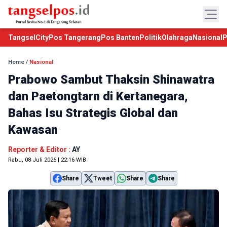
TangselCity
Pos Tangerang
Pos Banten
Politik
Olahraga
Nasional
P
Home
/
Nasional
Prabowo Sambut Thaksin Shinawatra
dan Paetongtarn di Kertanegara,
Bahas Isu Strategis Global dan
Kawasan
Reporter & Editor :
AY
Rabu, 08 Juli 2026 | 22:16 WIB
Share
Tweet
Share
Share