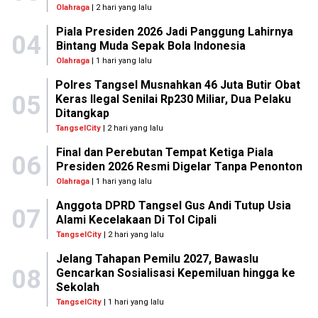
Olahraga
| 2 hari yang lalu
Piala Presiden 2026 Jadi Panggung Lahirnya
04
Bintang Muda Sepak Bola Indonesia
Olahraga
| 1 hari yang lalu
Polres Tangsel Musnahkan 46 Juta Butir Obat
05
Keras Ilegal Senilai Rp230 Miliar, Dua Pelaku
Ditangkap
TangselCity
| 2 hari yang lalu
Final dan Perebutan Tempat Ketiga Piala
06
Presiden 2026 Resmi Digelar Tanpa Penonton
Olahraga
| 1 hari yang lalu
Anggota DPRD Tangsel Gus Andi Tutup Usia
07
Alami Kecelakaan Di Tol Cipali
TangselCity
| 2 hari yang lalu
Jelang Tahapan Pemilu 2027, Bawaslu
08
Gencarkan Sosialisasi Kepemiluan hingga ke
Sekolah
TangselCity
| 1 hari yang lalu