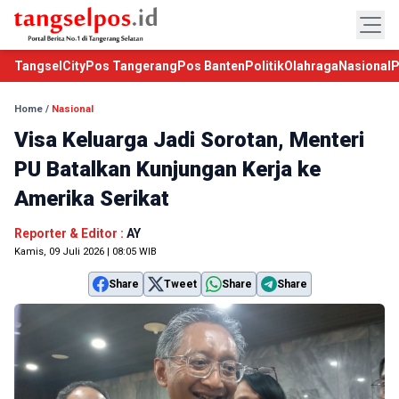
TangselCity
Pos Tangerang
Pos Banten
Politik
Olahraga
Nasional
P
Home
/
Nasional
Visa Keluarga Jadi Sorotan, Menteri
PU Batalkan Kunjungan Kerja ke
Amerika Serikat
Reporter & Editor :
AY
Kamis, 09 Juli 2026 | 08:05 WIB
Share
Tweet
Share
Share