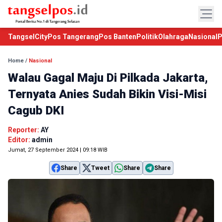
TangselCity
Pos Tangerang
Pos Banten
Politik
Olahraga
Nasional
P
Home
/
Nasional
Walau Gagal Maju Di Pilkada Jakarta,
Ternyata Anies Sudah Bikin Visi-Misi
Cagub DKI
Reporter:
AY
Editor:
admin
Jumat, 27 September 2024 | 09:18 WIB
Share
Tweet
Share
Share