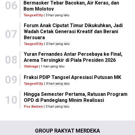
06
Bermasker Tebar Bacokan, Air Keras, dan
Bom Molotov
TangselCity
| 3 hari yang lalu
Forum Anak Ciputat Timur Dikukuhkan, Jadi
07
Wadah Cetak Generasi Kreatif dan Berani
Bersuara
TangselCity
| 3 hari yang lalu
Yuran Fernandes Antar Persebaya ke Final,
08
Arema Tersingkir di Piala Presiden 2026
Olahraga
| 1 hari yang lalu
09
Fraksi PDIP Tangsel Apresiasi Putusan MK
TangselCity
| 3 hari yang lalu
Hingga Semester Pertama, Ratusan Program
10
OPD di Pandeglang Minim Realisasi
Pos Banten
| 3 hari yang lalu
GROUP RAKYAT MERDEKA