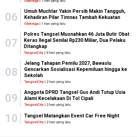
Olahraga
| 1 hari yang lalu
Umuh Muchtar Yakin Persib Makin Tangguh,
06
Kehadiran Pilar Timnas Tambah Kekuatan
Olahraga
| 1 hari yang lalu
Polres Tangsel Musnahkan 46 Juta Butir Obat
07
Keras Ilegal Senilai Rp230 Miliar, Dua Pelaku
Ditangkap
TangselCity
| 3 hari yang lalu
Jelang Tahapan Pemilu 2027, Bawaslu
08
Gencarkan Sosialisasi Kepemiluan hingga ke
Sekolah
TangselCity
| 2 hari yang lalu
Anggota DPRD Tangsel Gus Andi Tutup Usia
09
Alami Kecelakaan Di Tol Cipali
TangselCity
| 2 hari yang lalu
10
Tangsel Matangkan Event Car Free Night
TangselCity
| 2 hari yang lalu