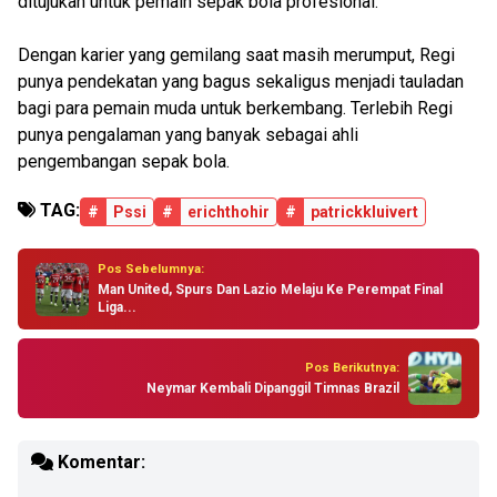
ditujukan untuk pemain sepak bola profesional.
Dengan karier yang gemilang saat masih merumput, Regi
punya pendekatan yang bagus sekaligus menjadi tauladan
bagi para pemain muda untuk berkembang. Terlebih Regi
punya pengalaman yang banyak sebagai ahli
pengembangan sepak bola.
TAG:
#
Pssi
#
erichthohir
#
patrickkluivert
Pos Sebelumnya:
Man United, Spurs Dan Lazio Melaju Ke Perempat Final
Liga...
Pos Berikutnya:
Neymar Kembali Dipanggil Timnas Brazil
Komentar: