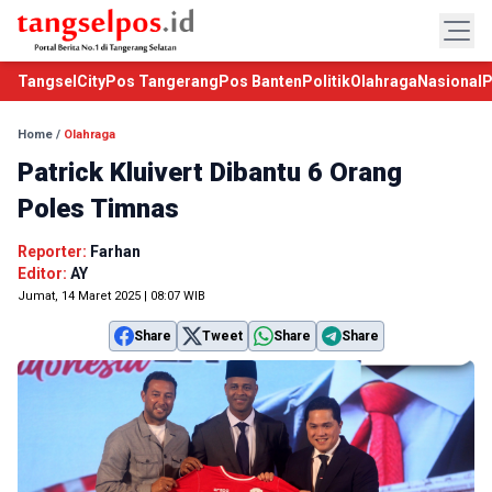
TangselCity
Pos Tangerang
Pos Banten
Politik
Olahraga
Nasional
P
Home
/
Olahraga
Patrick Kluivert Dibantu 6 Orang
Poles Timnas
Reporter:
Farhan
Editor:
AY
Jumat, 14 Maret 2025 | 08:07 WIB
Share
Tweet
Share
Share