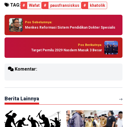
TAG:
#
Wafat
#
pausfransiskus
#
khatolik
Pos Sebelumnya:
Menkes Reformasi Sistem Pendidikan Dokter Spesialis
Pos Berikutnya:
Target Pemilu 2029 Nasdem Masuk 3 Besar
Komentar:
Berita Lainnya