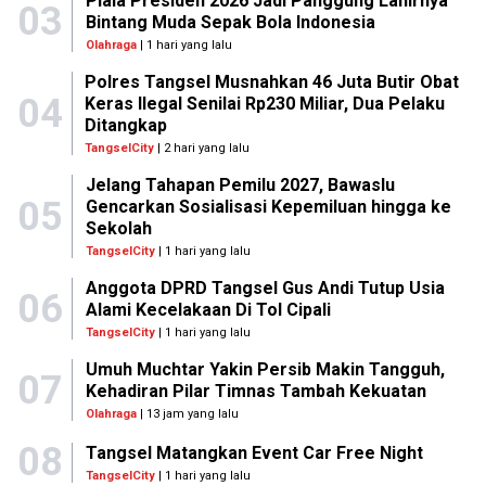
Piala Presiden 2026 Jadi Panggung Lahirnya
03
Bintang Muda Sepak Bola Indonesia
Olahraga
| 1 hari yang lalu
Polres Tangsel Musnahkan 46 Juta Butir Obat
04
Keras Ilegal Senilai Rp230 Miliar, Dua Pelaku
Ditangkap
TangselCity
| 2 hari yang lalu
Jelang Tahapan Pemilu 2027, Bawaslu
05
Gencarkan Sosialisasi Kepemiluan hingga ke
Sekolah
TangselCity
| 1 hari yang lalu
Anggota DPRD Tangsel Gus Andi Tutup Usia
06
Alami Kecelakaan Di Tol Cipali
TangselCity
| 1 hari yang lalu
Umuh Muchtar Yakin Persib Makin Tangguh,
07
Kehadiran Pilar Timnas Tambah Kekuatan
Olahraga
| 13 jam yang lalu
08
Tangsel Matangkan Event Car Free Night
TangselCity
| 1 hari yang lalu