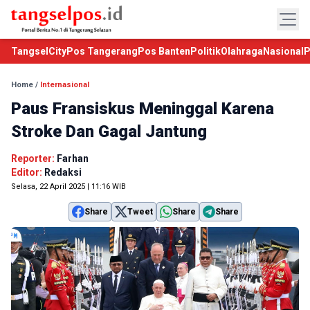
TangselCity
Pos Tangerang
Pos Banten
Politik
Olahraga
Nasional
P
Home
/
Internasional
Paus Fransiskus Meninggal Karena
Stroke Dan Gagal Jantung
Reporter:
Farhan
Editor:
Redaksi
Selasa, 22 April 2025 | 11:16 WIB
Share
Tweet
Share
Share