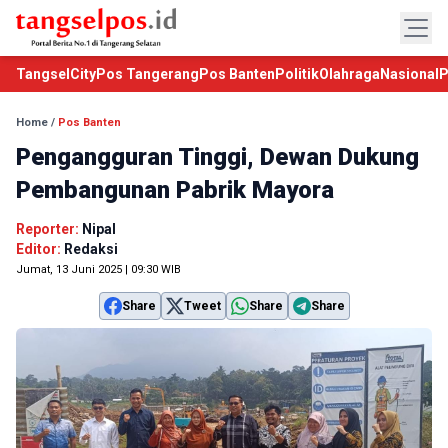
TangselCity
Pos Tangerang
Pos Banten
Politik
Olahraga
Nasional
P
Home
/
Pos Banten
Pengangguran Tinggi, Dewan Dukung
Pembangunan Pabrik Mayora
Reporter:
Nipal
Editor:
Redaksi
Jumat, 13 Juni 2025 | 09:30 WIB
Share
Tweet
Share
Share