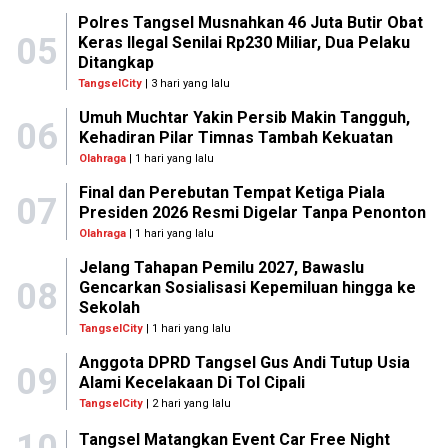
Polres Tangsel Musnahkan 46 Juta Butir Obat
05
Keras Ilegal Senilai Rp230 Miliar, Dua Pelaku
Ditangkap
TangselCity
| 3 hari yang lalu
Umuh Muchtar Yakin Persib Makin Tangguh,
06
Kehadiran Pilar Timnas Tambah Kekuatan
Olahraga
| 1 hari yang lalu
Final dan Perebutan Tempat Ketiga Piala
07
Presiden 2026 Resmi Digelar Tanpa Penonton
Olahraga
| 1 hari yang lalu
Jelang Tahapan Pemilu 2027, Bawaslu
08
Gencarkan Sosialisasi Kepemiluan hingga ke
Sekolah
TangselCity
| 1 hari yang lalu
Anggota DPRD Tangsel Gus Andi Tutup Usia
09
Alami Kecelakaan Di Tol Cipali
TangselCity
| 2 hari yang lalu
Tangsel Matangkan Event Car Free Night