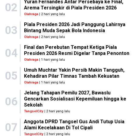
Yuran Fernandes Antar Persebaya ke Final,
02
Arema Tersingkir di Piala Presiden 2026
Olahraga
| 2 hari yang lalu
Piala Presiden 2026 Jadi Panggung Lahirnya
03
Bintang Muda Sepak Bola Indonesia
Olahraga
| 2 hari yang lalu
Final dan Perebutan Tempat Ketiga Piala
04
Presiden 2026 Resmi Digelar Tanpa Penonton
Olahraga
| 1 hari yang lalu
Umuh Muchtar Yakin Persib Makin Tangguh,
05
Kehadiran Pilar Timnas Tambah Kekuatan
Olahraga
| 1 hari yang lalu
Jelang Tahapan Pemilu 2027, Bawaslu
06
Gencarkan Sosialisasi Kepemiluan hingga ke
Sekolah
TangselCity
| 2 hari yang lalu
Anggota DPRD Tangsel Gus Andi Tutup Usia
07
Alami Kecelakaan Di Tol Cipali
TangselCity
| 2 hari yang lalu