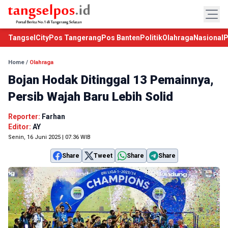
TangselCity
Pos Tangerang
Pos Banten
Politik
Olahraga
Nasional
P
Home
/
Olahraga
Bojan Hodak Ditinggal 13 Pemainnya,
Persib Wajah Baru Lebih Solid
Reporter:
Farhan
Editor:
AY
Senin, 16 Juni 2025 | 07:36 WIB
Share
Tweet
Share
Share