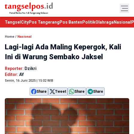
TangselCity
Pos Tangerang
Pos Banten
Politik
Olahraga
Nasional
P
Home
/
Nasional
Lagi-lagi Ada Maling Kepergok, Kali
Ini di Warung Sembako Jaksel
Reporter:
Dzikri
Editor:
AY
Senin, 16 Juni 2025 | 15:02 WIB
Share
Tweet
Share
Share