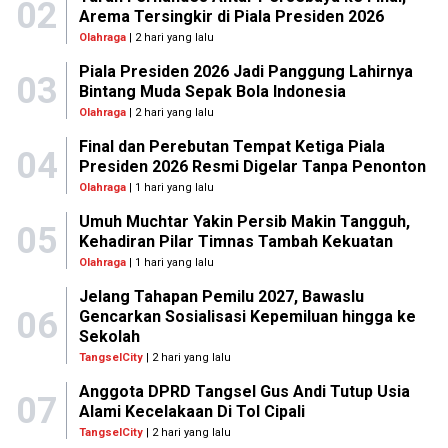
02
Arema Tersingkir di Piala Presiden 2026
Olahraga
| 2 hari yang lalu
Piala Presiden 2026 Jadi Panggung Lahirnya
03
Bintang Muda Sepak Bola Indonesia
Olahraga
| 2 hari yang lalu
Final dan Perebutan Tempat Ketiga Piala
04
Presiden 2026 Resmi Digelar Tanpa Penonton
Olahraga
| 1 hari yang lalu
Umuh Muchtar Yakin Persib Makin Tangguh,
05
Kehadiran Pilar Timnas Tambah Kekuatan
Olahraga
| 1 hari yang lalu
Jelang Tahapan Pemilu 2027, Bawaslu
06
Gencarkan Sosialisasi Kepemiluan hingga ke
Sekolah
TangselCity
| 2 hari yang lalu
Anggota DPRD Tangsel Gus Andi Tutup Usia
07
Alami Kecelakaan Di Tol Cipali
TangselCity
| 2 hari yang lalu