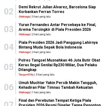
Demi Rekrut Julian Alvarez, Barcelona Siap
02
Korbankan Ferran Torres
Olahraga
| 3 hari yang lalu
Yuran Fernandes Antar Persebaya ke Final,
03
Arema Tersingkir di Piala Presiden 2026
Olahraga
| 2 hari yang lalu
Piala Presiden 2026 Jadi Panggung Lahirnya
04
Bintang Muda Sepak Bola Indonesia
Olahraga
| 2 hari yang lalu
Polres Tangsel Musnahkan 46 Juta Butir Obat
05
Keras Ilegal Senilai Rp230 Miliar, Dua Pelaku
Ditangkap
TangselCity
| 3 hari yang lalu
Umuh Muchtar Yakin Persib Makin Tangguh,
06
Kehadiran Pilar Timnas Tambah Kekuatan
Olahraga
| 1 hari yang lalu
Final dan Perebutan Tempat Ketiga Piala
07
Presiden 2026 Resmi Digelar Tanpa Penonton