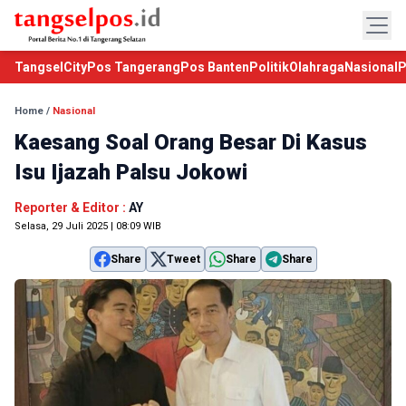
TangselCity
Pos Tangerang
Pos Banten
Politik
Olahraga
Nasional
P
Home
/
Nasional
Kaesang Soal Orang Besar Di Kasus
Isu Ijazah Palsu Jokowi
Reporter & Editor :
AY
Selasa, 29 Juli 2025 | 08:09 WIB
Share
Tweet
Share
Share