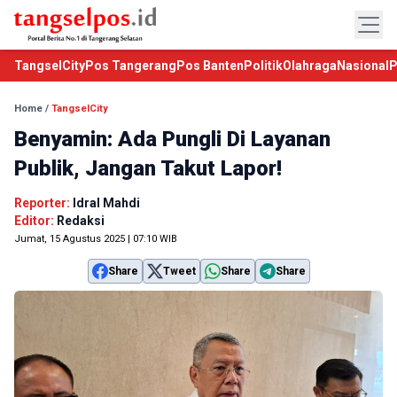
TangselCity
Pos Tangerang
Pos Banten
Politik
Olahraga
Nasional
P
Home
/
TangselCity
Benyamin: Ada Pungli Di Layanan
Publik, Jangan Takut Lapor!
Reporter:
Idral Mahdi
Editor:
Redaksi
Jumat, 15 Agustus 2025 | 07:10 WIB
Share
Tweet
Share
Share