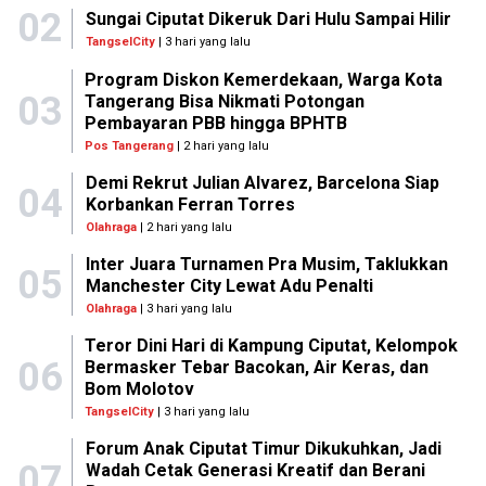
02
Sungai Ciputat Dikeruk Dari Hulu Sampai Hilir
TangselCity
| 3 hari yang lalu
Program Diskon Kemerdekaan, Warga Kota
03
Tangerang Bisa Nikmati Potongan
Pembayaran PBB hingga BPHTB
Pos Tangerang
| 2 hari yang lalu
Demi Rekrut Julian Alvarez, Barcelona Siap
04
Korbankan Ferran Torres
Olahraga
| 2 hari yang lalu
Inter Juara Turnamen Pra Musim, Taklukkan
05
Manchester City Lewat Adu Penalti
Olahraga
| 3 hari yang lalu
Teror Dini Hari di Kampung Ciputat, Kelompok
06
Bermasker Tebar Bacokan, Air Keras, dan
Bom Molotov
TangselCity
| 3 hari yang lalu
Forum Anak Ciputat Timur Dikukuhkan, Jadi
07
Wadah Cetak Generasi Kreatif dan Berani