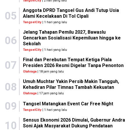
TangselCity
| 2 hari yang lalu
Anggota DPRD Tangsel Gus Andi Tutup Usia
05
Alami Kecelakaan Di Tol Cipali
TangselCity
| 1 hari yang lalu
Jelang Tahapan Pemilu 2027, Bawaslu
06
Gencarkan Sosialisasi Kepemiluan hingga ke
Sekolah
TangselCity
| 1 hari yang lalu
Final dan Perebutan Tempat Ketiga Piala
07
Presiden 2026 Resmi Digelar Tanpa Penonton
Olahraga
| 18 jam yang lalu
Umuh Muchtar Yakin Persib Makin Tangguh,
08
Kehadiran Pilar Timnas Tambah Kekuatan
Olahraga
| 17 jam yang lalu
09
Tangsel Matangkan Event Car Free Night
TangselCity
| 1 hari yang lalu
Sensus Ekonomi 2026 Dimulai, Gubernur Andra
10
Soni Ajak Masyarakat Dukung Pendataan