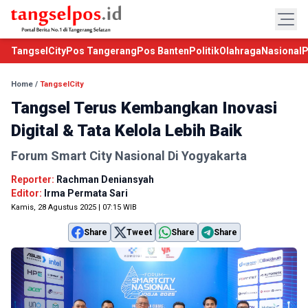
TangselCity
Pos Tangerang
Pos Banten
Politik
Olahraga
Nasional
P
Home
/
TangselCity
Tangsel Terus Kembangkan Inovasi
Digital & Tata Kelola Lebih Baik
Forum Smart City Nasional Di Yogyakarta
Reporter:
Rachman Deniansyah
Editor:
Irma Permata Sari
Kamis, 28 Agustus 2025 | 07:15 WIB
Share
Tweet
Share
Share