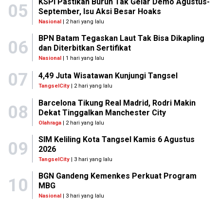
KSPI Pastikan Buruh Tak Gelar Demo Agustus-
05
September, Isu Aksi Besar Hoaks
Nasional
| 2 hari yang lalu
BPN Batam Tegaskan Laut Tak Bisa Dikapling
06
dan Diterbitkan Sertifikat
Nasional
| 1 hari yang lalu
07
4,49 Juta Wisatawan Kunjungi Tangsel
TangselCity
| 2 hari yang lalu
Barcelona Tikung Real Madrid, Rodri Makin
08
Dekat Tinggalkan Manchester City
Olahraga
| 2 hari yang lalu
SIM Keliling Kota Tangsel Kamis 6 Agustus
09
2026
TangselCity
| 3 hari yang lalu
BGN Gandeng Kemenkes Perkuat Program
10
MBG
Nasional
| 3 hari yang lalu