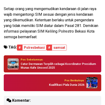
Setiap orang yang mengemudikan kendaraan di jalan raya
wajib mengantongi SIM sesuai dengan jenis kendaraan
yang dikemudikan. Ketentuan berlaku untuk pengendara
yang tidak memiliki SIM diatur dalam Pasal 281. Demikian
informasi pelayanan SIM Keliling Polrestro Bekasi Kota
semoga bermanfaat.
TAG:
#
Polresbekasi
#
samsat
Pos Sebelumnya:
Catur Dermawan Terpilih sebagai Koordinator Presidium
Munas Kafe Unsoed 2025
Pos Berikutnya:
Kualifikasi Piala Dunia 2026
Komentar: