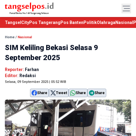
TangselCity
Pos Tangerang
Pos Banten
Politik
Olahraga
Nasional
P
Home
/
Nasional
SIM Keliling Bekasi Selasa 9
September 2025
Reporter:
Farhan
Editor:
Redaksi
Selasa, 09 September 2025 | 05:52 WIB
Share
Tweet
Share
Share