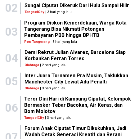
02
Sungai Ciputat Dikeruk Dari Hulu Sampai Hilir
TangselCity
| 3 hari yang lalu
Program Diskon Kemerdekaan, Warga Kota
03
Tangerang Bisa Nikmati Potongan
Pembayaran PBB hingga BPHTB
Pos Tangerang
| 3 hari yang lalu
Demi Rekrut Julian Alvarez, Barcelona Siap
04
Korbankan Ferran Torres
Olahraga
| 2 hari yang lalu
Inter Juara Turnamen Pra Musim, Taklukkan
05
Manchester City Lewat Adu Penalti
Olahraga
| 3 hari yang lalu
Teror Dini Hari di Kampung Ciputat, Kelompok
06
Bermasker Tebar Bacokan, Air Keras, dan
Bom Molotov
TangselCity
| 3 hari yang lalu
Forum Anak Ciputat Timur Dikukuhkan, Jadi
07
Wadah Cetak Generasi Kreatif dan Berani