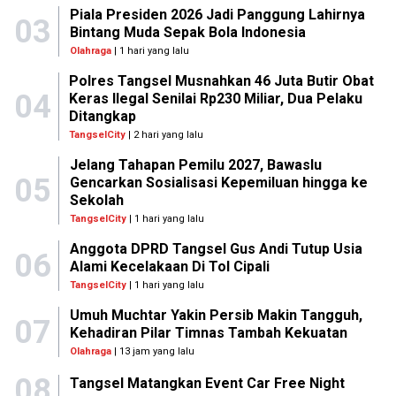
Piala Presiden 2026 Jadi Panggung Lahirnya
03
Bintang Muda Sepak Bola Indonesia
Olahraga
| 1 hari yang lalu
Polres Tangsel Musnahkan 46 Juta Butir Obat
04
Keras Ilegal Senilai Rp230 Miliar, Dua Pelaku
Ditangkap
TangselCity
| 2 hari yang lalu
Jelang Tahapan Pemilu 2027, Bawaslu
05
Gencarkan Sosialisasi Kepemiluan hingga ke
Sekolah
TangselCity
| 1 hari yang lalu
Anggota DPRD Tangsel Gus Andi Tutup Usia
06
Alami Kecelakaan Di Tol Cipali
TangselCity
| 1 hari yang lalu
Umuh Muchtar Yakin Persib Makin Tangguh,
07
Kehadiran Pilar Timnas Tambah Kekuatan
Olahraga
| 13 jam yang lalu
08
Tangsel Matangkan Event Car Free Night