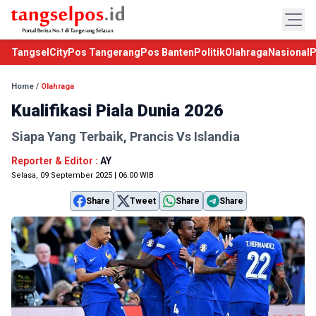
TangselCity
Pos Tangerang
Pos Banten
Politik
Olahraga
Nasional
P
Home
/
Olahraga
Kualifikasi Piala Dunia 2026
Siapa Yang Terbaik, Prancis Vs Islandia
Reporter & Editor :
AY
Selasa, 09 September 2025 | 06:00 WIB
Share
Tweet
Share
Share