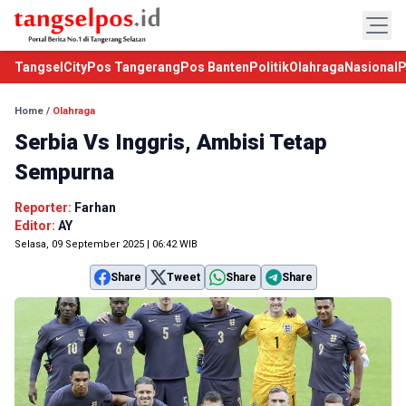
TangselCity
Pos Tangerang
Pos Banten
Politik
Olahraga
Nasional
P
Home
/
Olahraga
Serbia Vs Inggris, Ambisi Tetap
Sempurna
Reporter:
Farhan
Editor:
AY
Selasa, 09 September 2025 | 06:42 WIB
Share
Tweet
Share
Share