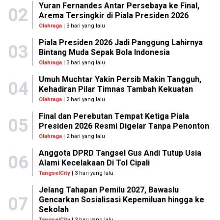
Yuran Fernandes Antar Persebaya ke Final,
02
Arema Tersingkir di Piala Presiden 2026
Olahraga
| 3 hari yang lalu
Piala Presiden 2026 Jadi Panggung Lahirnya
03
Bintang Muda Sepak Bola Indonesia
Olahraga
| 3 hari yang lalu
Umuh Muchtar Yakin Persib Makin Tangguh,
04
Kehadiran Pilar Timnas Tambah Kekuatan
Olahraga
| 2 hari yang lalu
Final dan Perebutan Tempat Ketiga Piala
05
Presiden 2026 Resmi Digelar Tanpa Penonton
Olahraga
| 2 hari yang lalu
Anggota DPRD Tangsel Gus Andi Tutup Usia
06
Alami Kecelakaan Di Tol Cipali
TangselCity
| 3 hari yang lalu
Jelang Tahapan Pemilu 2027, Bawaslu
07
Gencarkan Sosialisasi Kepemiluan hingga ke
Sekolah
TangselCity
| 3 hari yang lalu