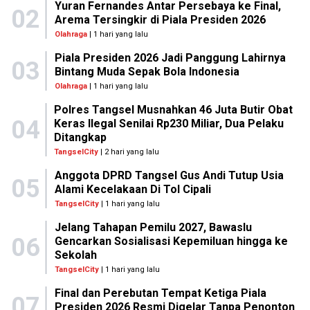
Yuran Fernandes Antar Persebaya ke Final,
02
Arema Tersingkir di Piala Presiden 2026
Olahraga
| 1 hari yang lalu
Piala Presiden 2026 Jadi Panggung Lahirnya
03
Bintang Muda Sepak Bola Indonesia
Olahraga
| 1 hari yang lalu
Polres Tangsel Musnahkan 46 Juta Butir Obat
04
Keras Ilegal Senilai Rp230 Miliar, Dua Pelaku
Ditangkap
TangselCity
| 2 hari yang lalu
Anggota DPRD Tangsel Gus Andi Tutup Usia
05
Alami Kecelakaan Di Tol Cipali
TangselCity
| 1 hari yang lalu
Jelang Tahapan Pemilu 2027, Bawaslu
06
Gencarkan Sosialisasi Kepemiluan hingga ke
Sekolah
TangselCity
| 1 hari yang lalu
Final dan Perebutan Tempat Ketiga Piala
07
Presiden 2026 Resmi Digelar Tanpa Penonton