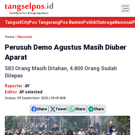
TangselCity
Pos Tangerang
Pos Banten
Politik
Olahraga
Nasional
P
Home
/
Nasional
Perusuh Demo Agustus Masih Diuber
Aparat
583 Orang Masih Ditahan, 4.800 Orang Sudah
Dilepas
Reporter:
AY
Editor:
AY selected
Selasa, 09 September 2025 | 09:09 WIB
Share
Tweet
Share
Share