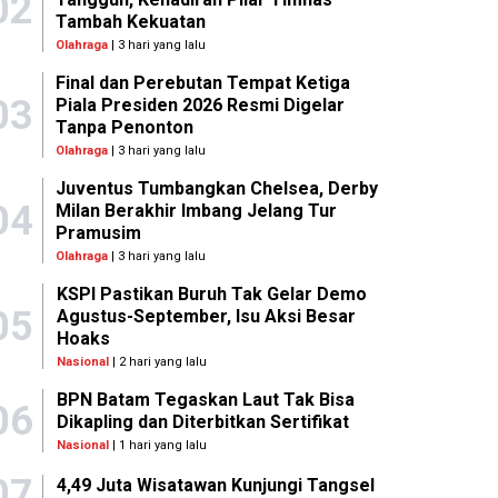
02
Tambah Kekuatan
Olahraga
| 3 hari yang lalu
Final dan Perebutan Tempat Ketiga
03
Piala Presiden 2026 Resmi Digelar
Tanpa Penonton
Olahraga
| 3 hari yang lalu
Juventus Tumbangkan Chelsea, Derby
04
Milan Berakhir Imbang Jelang Tur
Pramusim
Olahraga
| 3 hari yang lalu
KSPI Pastikan Buruh Tak Gelar Demo
05
Agustus-September, Isu Aksi Besar
Hoaks
Nasional
| 2 hari yang lalu
BPN Batam Tegaskan Laut Tak Bisa
06
Dikapling dan Diterbitkan Sertifikat
Nasional
| 1 hari yang lalu
07
4,49 Juta Wisatawan Kunjungi Tangsel