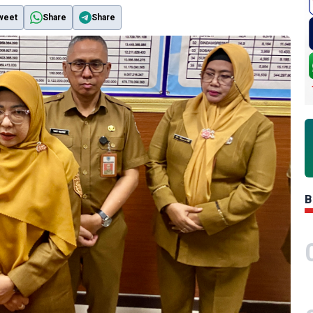
weet
Share
Share
B