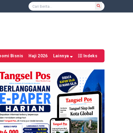
nomi Bisnis
Haji 2026
Lainnya
Indeks