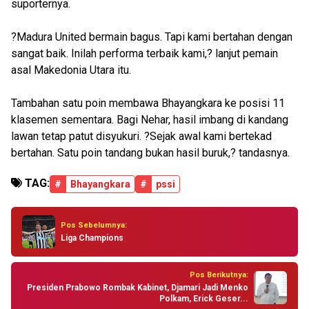
suporternya.
?Madura United bermain bagus. Tapi kami bertahan dengan
sangat baik. Inilah performa terbaik kami,? lanjut pemain
asal Makedonia Utara itu.
Tambahan satu poin membawa Bhayangkara ke posisi 11
klasemen sementara. Bagi Nehar, hasil imbang di kandang
lawan tetap patut disyukuri. ?Sejak awal kami bertekad
bertahan. Satu poin tandang bukan hasil buruk,? tandasnya.
TAG:
#
Bhayangkara
#
pssi
Pos Sebelumnya:
Liga Champions
Pos Berikutnya:
Presiden Prabowo Rombak Kabinet, Djamari Jadi Menko
Polkam, Erick Geser...