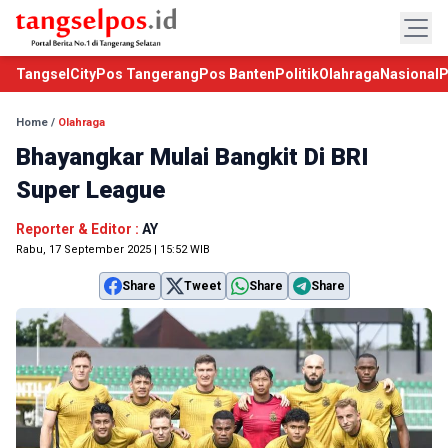
TangselCity
Pos Tangerang
Pos Banten
Politik
Olahraga
Nasional
P
Home
/
Olahraga
Bhayangkar Mulai Bangkit Di BRI
Super League
Reporter & Editor :
AY
Rabu, 17 September 2025 | 15:52 WIB
Share
Tweet
Share
Share