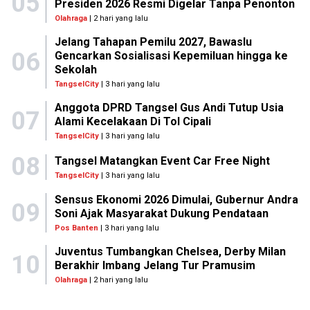
05
Presiden 2026 Resmi Digelar Tanpa Penonton
Olahraga
| 2 hari yang lalu
Jelang Tahapan Pemilu 2027, Bawaslu
06
Gencarkan Sosialisasi Kepemiluan hingga ke
Sekolah
TangselCity
| 3 hari yang lalu
Anggota DPRD Tangsel Gus Andi Tutup Usia
07
Alami Kecelakaan Di Tol Cipali
TangselCity
| 3 hari yang lalu
08
Tangsel Matangkan Event Car Free Night
TangselCity
| 3 hari yang lalu
Sensus Ekonomi 2026 Dimulai, Gubernur Andra
09
Soni Ajak Masyarakat Dukung Pendataan
Pos Banten
| 3 hari yang lalu
Juventus Tumbangkan Chelsea, Derby Milan
10
Berakhir Imbang Jelang Tur Pramusim
Olahraga
| 2 hari yang lalu