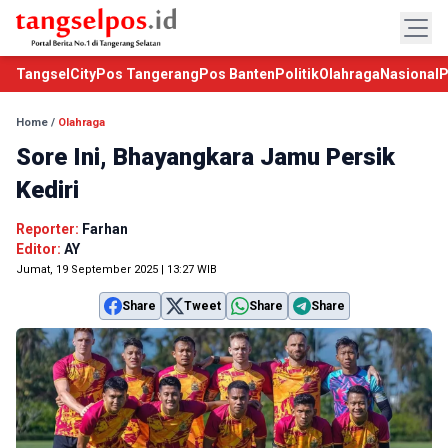
TangselCity
Pos Tangerang
Pos Banten
Politik
Olahraga
Nasional
P
Home
/
Olahraga
Sore Ini, Bhayangkara Jamu Persik
Kediri
Reporter:
Farhan
Editor:
AY
Jumat, 19 September 2025 | 13:27 WIB
Share
Tweet
Share
Share