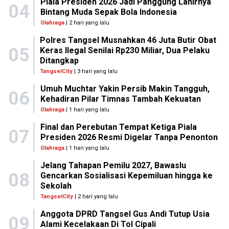
Piala Presiden 2026 Jadi Panggung Lahirnya
04
Bintang Muda Sepak Bola Indonesia
Olahraga
| 2 hari yang lalu
Polres Tangsel Musnahkan 46 Juta Butir Obat
05
Keras Ilegal Senilai Rp230 Miliar, Dua Pelaku
Ditangkap
TangselCity
| 3 hari yang lalu
Umuh Muchtar Yakin Persib Makin Tangguh,
06
Kehadiran Pilar Timnas Tambah Kekuatan
Olahraga
| 1 hari yang lalu
Final dan Perebutan Tempat Ketiga Piala
07
Presiden 2026 Resmi Digelar Tanpa Penonton
Olahraga
| 1 hari yang lalu
Jelang Tahapan Pemilu 2027, Bawaslu
08
Gencarkan Sosialisasi Kepemiluan hingga ke
Sekolah
TangselCity
| 2 hari yang lalu
Anggota DPRD Tangsel Gus Andi Tutup Usia
09
Alami Kecelakaan Di Tol Cipali