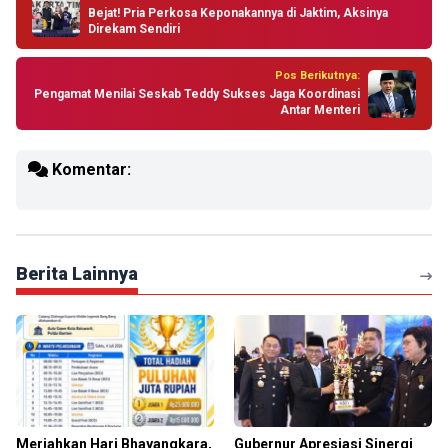
Bejat! Pria Perkosa Keponakannya di Jaktim, Aksinya
Direkam Sendiri
Pos Berikutnya:
Pengamat Menilai Seskab Teddy Sukses Jaga Koordinasi
Antar Menteri
Komentar:
Berita Lainnya
Meriahkan Hari Bhayangkara,
Gubernur Apresiasi Sinergi