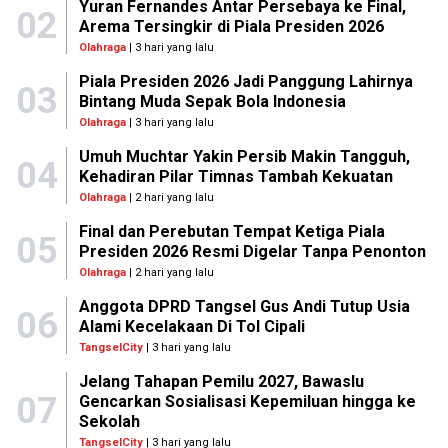
Yuran Fernandes Antar Persebaya ke Final,
02
Arema Tersingkir di Piala Presiden 2026
Olahraga
| 3 hari yang lalu
Piala Presiden 2026 Jadi Panggung Lahirnya
03
Bintang Muda Sepak Bola Indonesia
Olahraga
| 3 hari yang lalu
Umuh Muchtar Yakin Persib Makin Tangguh,
04
Kehadiran Pilar Timnas Tambah Kekuatan
Olahraga
| 2 hari yang lalu
Final dan Perebutan Tempat Ketiga Piala
05
Presiden 2026 Resmi Digelar Tanpa Penonton
Olahraga
| 2 hari yang lalu
Anggota DPRD Tangsel Gus Andi Tutup Usia
06
Alami Kecelakaan Di Tol Cipali
TangselCity
| 3 hari yang lalu
Jelang Tahapan Pemilu 2027, Bawaslu
07
Gencarkan Sosialisasi Kepemiluan hingga ke
Sekolah
TangselCity
| 3 hari yang lalu