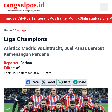
TangselCity
Pos Tangerang
Pos Banten
Politik
Olahraga
Nasional
P
Home
/
Olahraga
Liga Champions
Atletico Madrid vs Eintracht, Duel Panas Berebut
Kemenangan Perdana
Reporter:
Farhan
Editor:
AY
Senin, 29 September 2025 | 12:59 WIB
Share
Tweet
Share
Share