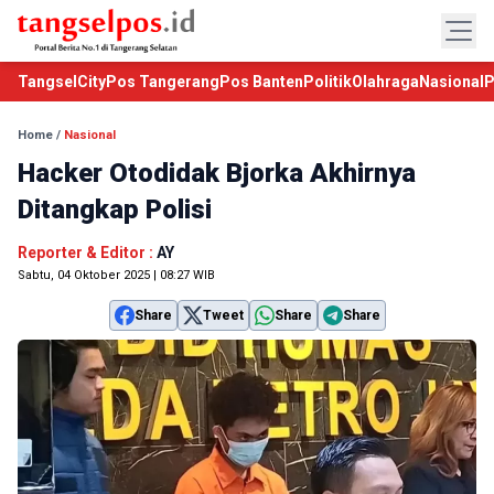
TangselCity
Pos Tangerang
Pos Banten
Politik
Olahraga
Nasional
P
Home
/
Nasional
Hacker Otodidak Bjorka Akhirnya
Ditangkap Polisi
Reporter & Editor :
AY
Sabtu, 04 Oktober 2025 | 08:27 WIB
Share
Tweet
Share
Share