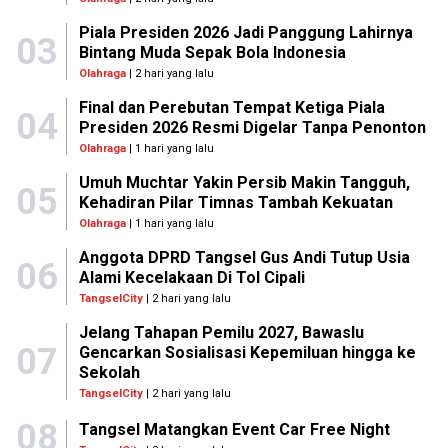
Piala Presiden 2026 Jadi Panggung Lahirnya
03
Bintang Muda Sepak Bola Indonesia
Olahraga
| 2 hari yang lalu
Final dan Perebutan Tempat Ketiga Piala
04
Presiden 2026 Resmi Digelar Tanpa Penonton
Olahraga
| 1 hari yang lalu
Umuh Muchtar Yakin Persib Makin Tangguh,
05
Kehadiran Pilar Timnas Tambah Kekuatan
Olahraga
| 1 hari yang lalu
Anggota DPRD Tangsel Gus Andi Tutup Usia
06
Alami Kecelakaan Di Tol Cipali
TangselCity
| 2 hari yang lalu
Jelang Tahapan Pemilu 2027, Bawaslu
07
Gencarkan Sosialisasi Kepemiluan hingga ke
Sekolah
TangselCity
| 2 hari yang lalu
08
Tangsel Matangkan Event Car Free Night