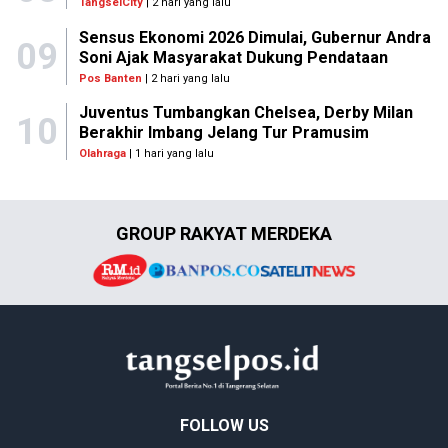
TangselCity
| 2 hari yang lalu
Sensus Ekonomi 2026 Dimulai, Gubernur Andra
09
Soni Ajak Masyarakat Dukung Pendataan
Pos Banten
| 2 hari yang lalu
Juventus Tumbangkan Chelsea, Derby Milan
10
Berakhir Imbang Jelang Tur Pramusim
Olahraga
| 1 hari yang lalu
GROUP RAKYAT MERDEKA
FOLLOW US