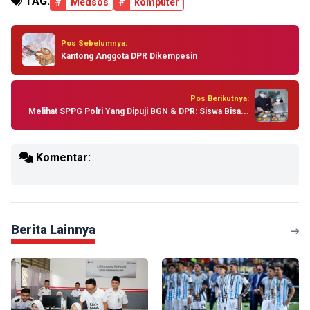
TAG:
#
Medsos
#
komputer
Pos Sebelumnya:
Kantong Anggota DPR Dikempesin
Pos Berikutnya:
Melihat SPPG Polri Yang Dipuji BGN & DPR: Siswa Bisa...
Komentar:
Berita Lainnya