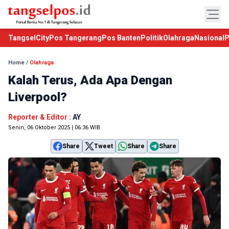
TangselCity
Pos Tangerang
Pos Banten
Politik
Olahraga
Nasional
P
Home
/
Olahraga
Kalah Terus, Ada Apa Dengan
Liverpool?
Reporter & Editor :
AY
Senin, 06 Oktober 2025 | 06:36 WIB
Share
Tweet
Share
Share