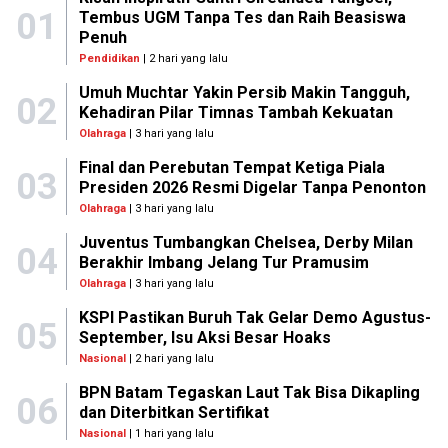
01
Tembus UGM Tanpa Tes dan Raih Beasiswa
Penuh
Pendidikan
| 2 hari yang lalu
Umuh Muchtar Yakin Persib Makin Tangguh,
02
Kehadiran Pilar Timnas Tambah Kekuatan
Olahraga
| 3 hari yang lalu
Final dan Perebutan Tempat Ketiga Piala
03
Presiden 2026 Resmi Digelar Tanpa Penonton
Olahraga
| 3 hari yang lalu
Juventus Tumbangkan Chelsea, Derby Milan
04
Berakhir Imbang Jelang Tur Pramusim
Olahraga
| 3 hari yang lalu
KSPI Pastikan Buruh Tak Gelar Demo Agustus-
05
September, Isu Aksi Besar Hoaks
Nasional
| 2 hari yang lalu
BPN Batam Tegaskan Laut Tak Bisa Dikapling
06
dan Diterbitkan Sertifikat
Nasional
| 1 hari yang lalu