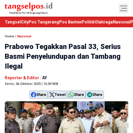
TangselCity
Pos Tangerang
Pos Banten
Politik
Olahraga
Nasional
P
Home
/
Nasional
Prabowo Tegakkan Pasal 33, Serius
Basmi Penyelundupan dan Tambang
Ilegal
Reporter & Editor :
AY
Senin, 06 Oktober 2025 | 16:00 WIB
Share
Tweet
Share
Share