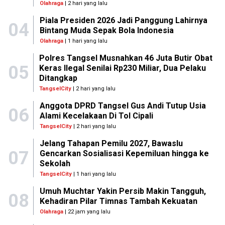
Olahraga
| 2 hari yang lalu
Piala Presiden 2026 Jadi Panggung Lahirnya
04
Bintang Muda Sepak Bola Indonesia
Olahraga
| 1 hari yang lalu
Polres Tangsel Musnahkan 46 Juta Butir Obat
05
Keras Ilegal Senilai Rp230 Miliar, Dua Pelaku
Ditangkap
TangselCity
| 2 hari yang lalu
Anggota DPRD Tangsel Gus Andi Tutup Usia
06
Alami Kecelakaan Di Tol Cipali
TangselCity
| 2 hari yang lalu
Jelang Tahapan Pemilu 2027, Bawaslu
07
Gencarkan Sosialisasi Kepemiluan hingga ke
Sekolah
TangselCity
| 1 hari yang lalu
Umuh Muchtar Yakin Persib Makin Tangguh,
08
Kehadiran Pilar Timnas Tambah Kekuatan
Olahraga
| 22 jam yang lalu