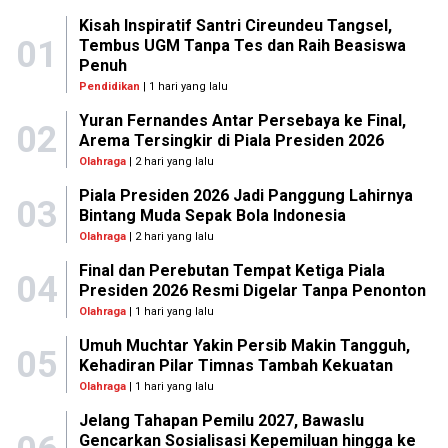
Kisah Inspiratif Santri Cireundeu Tangsel,
01
Tembus UGM Tanpa Tes dan Raih Beasiswa
Penuh
Pendidikan
| 1 hari yang lalu
Yuran Fernandes Antar Persebaya ke Final,
02
Arema Tersingkir di Piala Presiden 2026
Olahraga
| 2 hari yang lalu
Piala Presiden 2026 Jadi Panggung Lahirnya
03
Bintang Muda Sepak Bola Indonesia
Olahraga
| 2 hari yang lalu
Final dan Perebutan Tempat Ketiga Piala
04
Presiden 2026 Resmi Digelar Tanpa Penonton
Olahraga
| 1 hari yang lalu
Umuh Muchtar Yakin Persib Makin Tangguh,
05
Kehadiran Pilar Timnas Tambah Kekuatan
Olahraga
| 1 hari yang lalu
Jelang Tahapan Pemilu 2027, Bawaslu
Gencarkan Sosialisasi Kepemiluan hingga ke