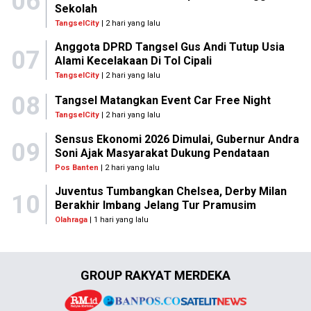
06
Sekolah
TangselCity
| 2 hari yang lalu
Anggota DPRD Tangsel Gus Andi Tutup Usia
07
Alami Kecelakaan Di Tol Cipali
TangselCity
| 2 hari yang lalu
08
Tangsel Matangkan Event Car Free Night
TangselCity
| 2 hari yang lalu
Sensus Ekonomi 2026 Dimulai, Gubernur Andra
09
Soni Ajak Masyarakat Dukung Pendataan
Pos Banten
| 2 hari yang lalu
Juventus Tumbangkan Chelsea, Derby Milan
10
Berakhir Imbang Jelang Tur Pramusim
Olahraga
| 1 hari yang lalu
GROUP RAKYAT MERDEKA