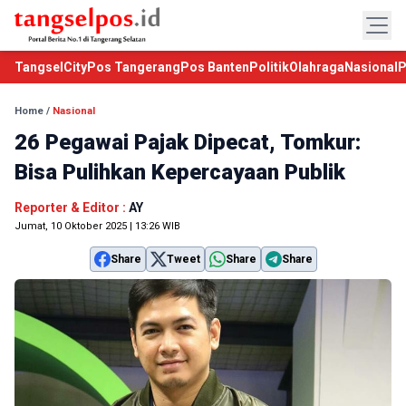
TangselCity
Pos Tangerang
Pos Banten
Politik
Olahraga
Nasional
P
Home
/
Nasional
26 Pegawai Pajak Dipecat, Tomkur:
Bisa Pulihkan Kepercayaan Publik
Reporter & Editor :
AY
Jumat, 10 Oktober 2025 | 13:26 WIB
Share
Tweet
Share
Share