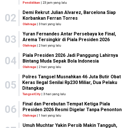
Pendidikan
| 23 jam yang lalu
Demi Rekrut Julian Alvarez, Barcelona Siap
02
Korbankan Ferran Torres
Olahraga
| 3 hari yang lalu
Yuran Fernandes Antar Persebaya ke Final,
03
Arema Tersingkir di Piala Presiden 2026
Olahraga
| 2 hari yang lalu
Piala Presiden 2026 Jadi Panggung Lahirnya
04
Bintang Muda Sepak Bola Indonesia
Olahraga
| 2 hari yang lalu
Polres Tangsel Musnahkan 46 Juta Butir Obat
05
Keras Ilegal Senilai Rp230 Miliar, Dua Pelaku
Ditangkap
TangselCity
| 3 hari yang lalu
Final dan Perebutan Tempat Ketiga Piala
06
Presiden 2026 Resmi Digelar Tanpa Penonton
Olahraga
| 1 hari yang lalu
Umuh Muchtar Yakin Persib Makin Tangguh,