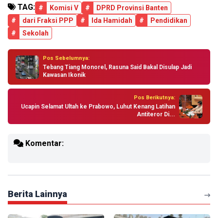
TAG:
#
Komisi V
#
DPRD Provinsi Banten
#
dari Fraksi PPP
#
Ida Hamidah
#
Pendidikan
#
Sekolah
Pos Sebelumnya:
Tebang Tiang Monorel, Rasuna Said Bakal Disulap Jadi
Kawasan Ikonik
Pos Berikutnya:
Ucapin Selamat Ultah ke Prabowo, Luhut Kenang Latihan
Antiteror Di...
Komentar:
Berita Lainnya