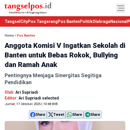
TangselCity
Pos Tangerang
Pos Banten
Politik
Olahraga
Nasional
P
Home
/
Pos Banten
Anggota Komisi V Ingatkan Sekolah di
Banten untuk Bebas Rokok, Bullying
dan Ramah Anak
Pentingnya Menjaga Sinergitas Segitiga
Pendidikan
Oleh:
Ari Supriadi
Editor:
Ari Supriadi selected
Jumat, 17 Oktober 2025 | 10:48 WIB
Share
Tweet
Share
Share