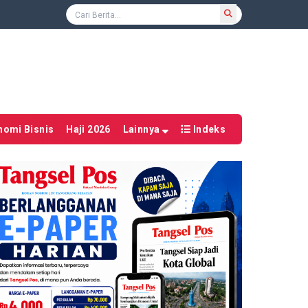
nomi Bisnis
Haji 2026
Lainnya
Indeks