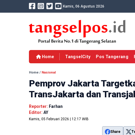
Kamis, 06 Agustus 2026
Home
TangselCity
Pos Tangerang
Home
/
Nasional
Pemprov Jakarta Targetka
TransJakarta dan Transj
Reporter:
Farhan
Editor:
AY
Kamis, 05 Februari 2026 | 12:17 WIB
Share
T