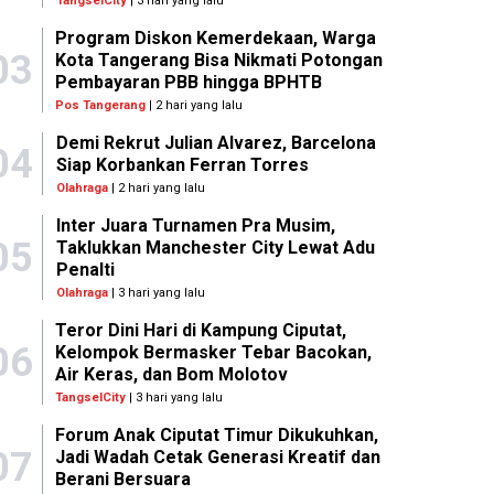
TangselCity
| 3 hari yang lalu
Program Diskon Kemerdekaan, Warga
03
Kota Tangerang Bisa Nikmati Potongan
Pembayaran PBB hingga BPHTB
Pos Tangerang
| 2 hari yang lalu
Demi Rekrut Julian Alvarez, Barcelona
04
Siap Korbankan Ferran Torres
Olahraga
| 2 hari yang lalu
Inter Juara Turnamen Pra Musim,
05
Taklukkan Manchester City Lewat Adu
Penalti
Olahraga
| 3 hari yang lalu
Teror Dini Hari di Kampung Ciputat,
06
Kelompok Bermasker Tebar Bacokan,
Air Keras, dan Bom Molotov
TangselCity
| 3 hari yang lalu
Forum Anak Ciputat Timur Dikukuhkan,
07
Jadi Wadah Cetak Generasi Kreatif dan
Berani Bersuara