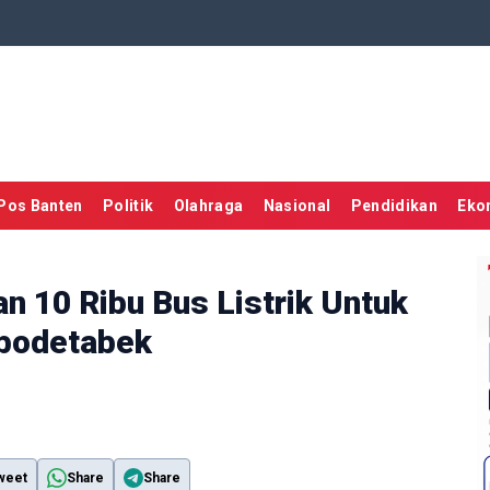
Pos Banten
Politik
Olahraga
Nasional
Pendidikan
Eko
n 10 Ribu Bus Listrik Untuk
abodetabek
weet
Share
Share