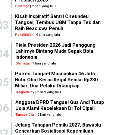
Olahraga
| 2 hari yang lalu
Kisah Inspiratif Santri Cireundeu
03
Tangsel, Tembus UGM Tanpa Tes dan
Raih Beasiswa Penuh
Pendidikan
| 9 jam yang lalu
Piala Presiden 2026 Jadi Panggung
04
Lahirnya Bintang Muda Sepak Bola
Indonesia
Olahraga
| 1 hari yang lalu
Polres Tangsel Musnahkan 46 Juta
05
Butir Obat Keras Ilegal Senilai Rp230
Miliar, Dua Pelaku Ditangkap
TangselCity
| 2 hari yang lalu
Anggota DPRD Tangsel Gus Andi Tutup
06
Usia Alami Kecelakaan Di Tol Cipali
TangselCity
| 2 hari yang lalu
Jelang Tahapan Pemilu 2027, Bawaslu
07
Gencarkan Sosialisasi Kepemiluan