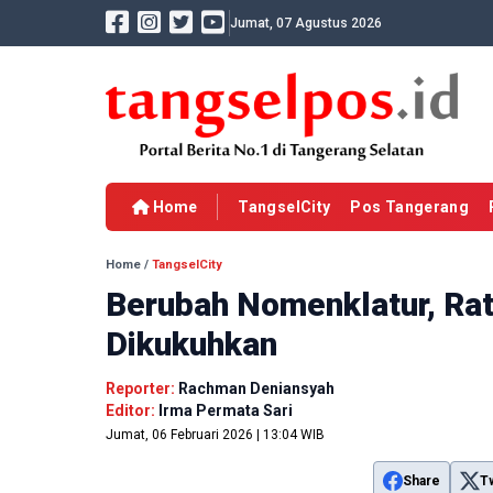
Jumat, 07 Agustus 2026
Home
TangselCity
Pos Tangerang
Home
/
TangselCity
Berubah Nomenklatur, Ra
Dikukuhkan
Reporter:
Rachman Deniansyah
Editor:
Irma Permata Sari
Jumat, 06 Februari 2026 | 13:04 WIB
Share
T