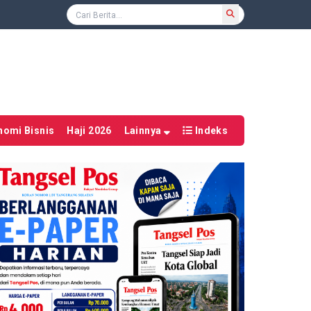
nomi Bisnis
Haji 2026
Lainnya
Indeks