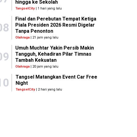
hingga ke Sekolah
TangselCity
| 1 hari yang lalu
Final dan Perebutan Tempat Ketiga
08
Piala Presiden 2026 Resmi Digelar
Tanpa Penonton
Olahraga
| 21 jam yang lalu
Umuh Muchtar Yakin Persib Makin
09
Tangguh, Kehadiran Pilar Timnas
Tambah Kekuatan
Olahraga
| 20 jam yang lalu
Tangsel Matangkan Event Car Free
10
Night
TangselCity
| 2 hari yang lalu