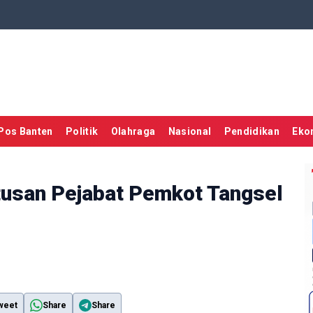
Pos Banten
Politik
Olahraga
Nasional
Pendidikan
Eko
tusan Pejabat Pemkot Tangsel
weet
Share
Share