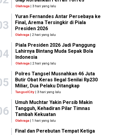
Olahraga
| 3 hari yang lalu
Yuran Fernandes Antar Persebaya ke
03
Final, Arema Tersingkir di Piala
Presiden 2026
Olahraga
| 2 hari yang lalu
Piala Presiden 2026 Jadi Panggung
04
Lahirnya Bintang Muda Sepak Bola
Indonesia
Olahraga
| 2 hari yang lalu
Polres Tangsel Musnahkan 46 Juta
05
Butir Obat Keras Ilegal Senilai Rp230
Miliar, Dua Pelaku Ditangkap
TangselCity
| 3 hari yang lalu
Umuh Muchtar Yakin Persib Makin
06
Tangguh, Kehadiran Pilar Timnas
Tambah Kekuatan
Olahraga
| 1 hari yang lalu
Final dan Perebutan Tempat Ketiga