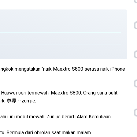
Tiongkok mengatakan "naik Maextro S800 serasa naik iPhone
Huawei seri termewah: Maextro S800. Orang sana sulit
rk: 尊界 --zun jie.
hu: ini mobil mewah. Zun jie berarti Alam Kemuliaan.
u. Bermula dari obrolan saat makan malam.