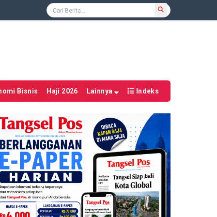
nomi Bisnis
Haji 2026
Lainnya
Indeks