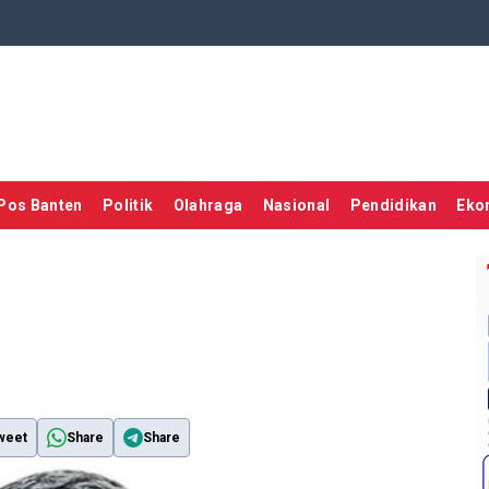
Pos Banten
Politik
Olahraga
Nasional
Pendidikan
Eko
weet
Share
Share