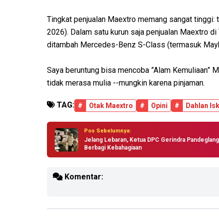
Tingkat penjualan Maextro memang sangat tinggi: t
2026). Dalam satu kurun saja penjualan Maextro d
ditambah Mercedes-Benz S-Class (termasuk Mayb
Saya beruntung bisa mencoba ”Alam Kemuliaan” Mae
tidak merasa mulia --mungkin karena pinjaman.
TAG:
#
Otak Maextro
#
Opini
#
Dahlan Is
Pos Sebelumnya:
Jelang Lebaran, Ketua DPC Gerindra Pandeglang
Berbagi Kebahagiaan
Komentar: