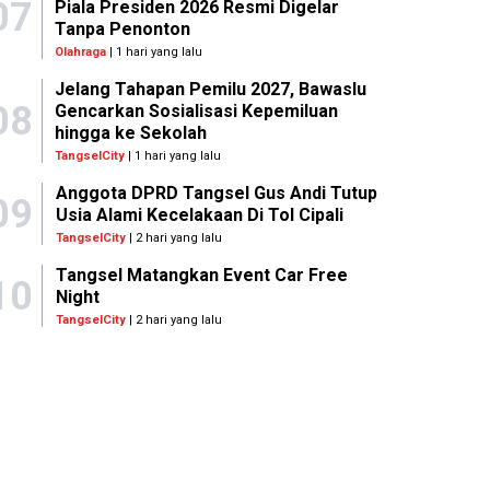
07
Piala Presiden 2026 Resmi Digelar
Tanpa Penonton
Olahraga
| 1 hari yang lalu
Jelang Tahapan Pemilu 2027, Bawaslu
08
Gencarkan Sosialisasi Kepemiluan
hingga ke Sekolah
TangselCity
| 1 hari yang lalu
Anggota DPRD Tangsel Gus Andi Tutup
09
Usia Alami Kecelakaan Di Tol Cipali
TangselCity
| 2 hari yang lalu
Tangsel Matangkan Event Car Free
10
Night
TangselCity
| 2 hari yang lalu