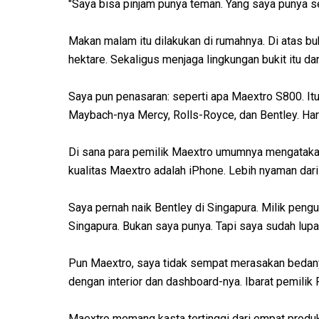
"Saya bisa pinjam punya teman. Yang saya punya sen
Makan malam itu dilakukan di rumahnya. Di atas buk
hektare. Sekaligus menjaga lingkungan bukit itu da
Saya pun penasaran: seperti apa Maextro S800. It
Maybach-nya Mercy, Rolls-Royce, dan Bentley. Hargan
Di sana para pemilik Maextro umumnya mengatakan:
kualitas Maextro adalah iPhone. Lebih nyaman dar
Saya pernah naik Bentley di Singapura. Milik peng
Singapura. Bukan saya punya. Tapi saya sudah lupa
Pun Maextro, saya tidak sempat merasakan bedany
dengan interior dan dashboard-nya. Ibarat pemilik 
Maextro memang kasta tertinggi dari empat produk