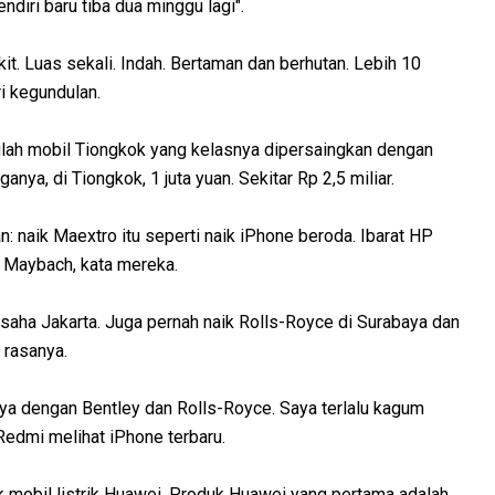
diri baru tiba dua minggu lagi".
it. Luas sekali. Indah. Bertaman dan berhutan. Lebih 10
ri kegundulan.
ulah mobil Tiongkok yang kelasnya dipersaingkan dengan
ya, di Tiongkok, 1 juta yuan. Sekitar Rp 2,5 miliar.
 naik Maextro itu seperti naik iPhone beroda. Ibarat HP
i Maybach, kata mereka.
usaha Jakarta. Juga pernah naik Rolls-Royce di Surabaya dan
 rasanya.
a dengan Bentley dan Rolls-Royce. Saya terlalu kagum
Redmi melihat iPhone terbaru.
 mobil listrik Huawei. Produk Huawei yang pertama adalah