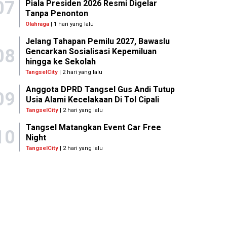
07
Piala Presiden 2026 Resmi Digelar
Tanpa Penonton
Olahraga
| 1 hari yang lalu
Jelang Tahapan Pemilu 2027, Bawaslu
08
Gencarkan Sosialisasi Kepemiluan
hingga ke Sekolah
TangselCity
| 2 hari yang lalu
Anggota DPRD Tangsel Gus Andi Tutup
09
Usia Alami Kecelakaan Di Tol Cipali
TangselCity
| 2 hari yang lalu
Tangsel Matangkan Event Car Free
10
Night
TangselCity
| 2 hari yang lalu