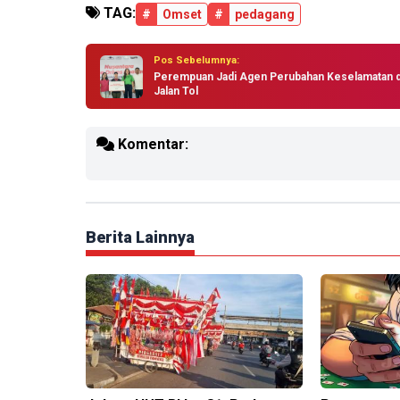
TAG:
#
Omset
#
pedagang
Pos Sebelumnya:
Perempuan Jadi Agen Perubahan Keselamatan d
Jalan Tol
Komentar:
Berita Lainnya