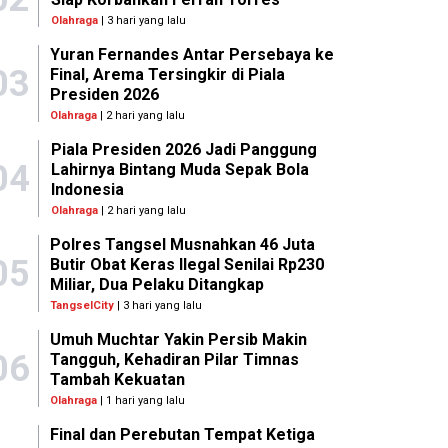
Olahraga
| 3 hari yang lalu
Yuran Fernandes Antar Persebaya ke
03
Final, Arema Tersingkir di Piala
Presiden 2026
Olahraga
| 2 hari yang lalu
Piala Presiden 2026 Jadi Panggung
04
Lahirnya Bintang Muda Sepak Bola
Indonesia
Olahraga
| 2 hari yang lalu
Polres Tangsel Musnahkan 46 Juta
05
Butir Obat Keras Ilegal Senilai Rp230
Miliar, Dua Pelaku Ditangkap
TangselCity
| 3 hari yang lalu
Umuh Muchtar Yakin Persib Makin
06
Tangguh, Kehadiran Pilar Timnas
Tambah Kekuatan
Olahraga
| 1 hari yang lalu
Final dan Perebutan Tempat Ketiga