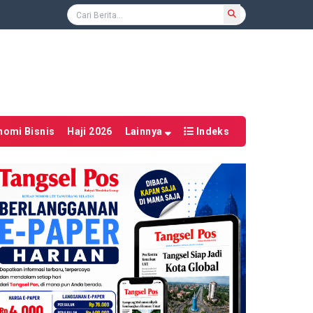
nomi Bisnis
Haji 2026
Lainnya
Indeks