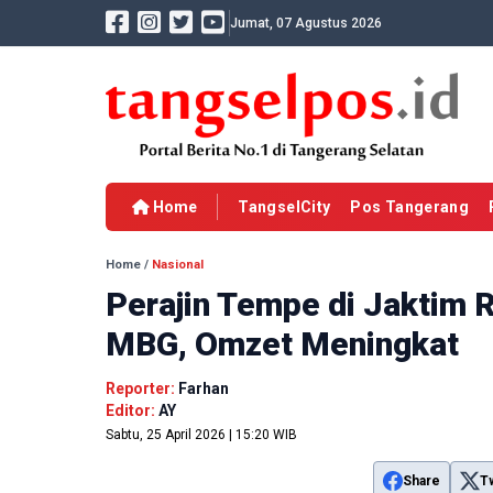
Jumat, 07 Agustus 2026
Home
TangselCity
Pos Tangerang
Home
/
Nasional
Perajin Tempe di Jaktim 
MBG, Omzet Meningkat
Reporter:
Farhan
Editor:
AY
Sabtu, 25 April 2026 | 15:20 WIB
Share
T