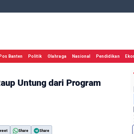
Pos Banten
Politik
Olahraga
Nasional
Pendidikan
Eko
Raup Untung dari Program
weet
Share
Share