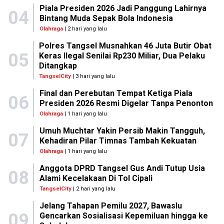
Piala Presiden 2026 Jadi Panggung Lahirnya
04
Bintang Muda Sepak Bola Indonesia
Olahraga
| 2 hari yang lalu
Polres Tangsel Musnahkan 46 Juta Butir Obat
05
Keras Ilegal Senilai Rp230 Miliar, Dua Pelaku
Ditangkap
TangselCity
| 3 hari yang lalu
Final dan Perebutan Tempat Ketiga Piala
06
Presiden 2026 Resmi Digelar Tanpa Penonton
Olahraga
| 1 hari yang lalu
Umuh Muchtar Yakin Persib Makin Tangguh,
07
Kehadiran Pilar Timnas Tambah Kekuatan
Olahraga
| 1 hari yang lalu
Anggota DPRD Tangsel Gus Andi Tutup Usia
08
Alami Kecelakaan Di Tol Cipali
TangselCity
| 2 hari yang lalu
Jelang Tahapan Pemilu 2027, Bawaslu
09
Gencarkan Sosialisasi Kepemiluan hingga ke