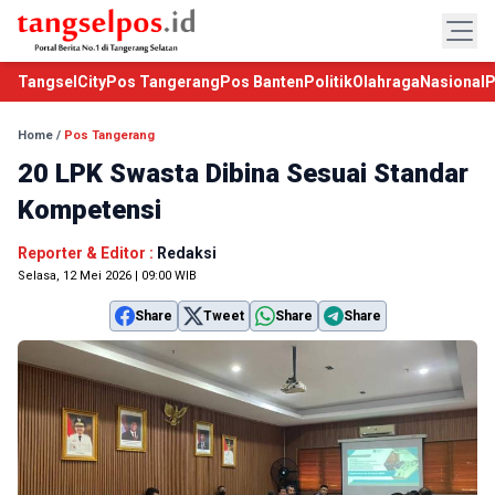
TangselCity
Pos Tangerang
Pos Banten
Politik
Olahraga
Nasional
P
Home
/
Pos Tangerang
20 LPK Swasta Dibina Sesuai Standar
Kompetensi
Reporter & Editor :
Redaksi
Selasa, 12 Mei 2026 | 09:00 WIB
Share
Tweet
Share
Share