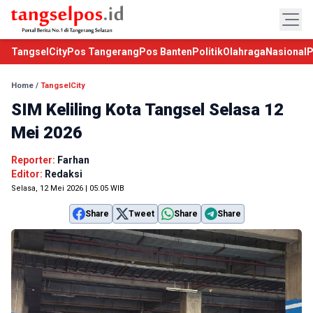
TangselCity
Pos Tangerang
Pos Banten
Politik
Olahraga
Nasional
P
Home
/
TangselCity
SIM Keliling Kota Tangsel Selasa 12
Mei 2026
Reporter:
Farhan
Editor:
Redaksi
Selasa, 12 Mei 2026 | 05:05 WIB
Share
Tweet
Share
Share