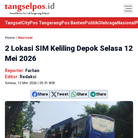
TangselCity
Pos Tangerang
Pos Banten
Politik
Olahraga
Nasional
P
Home
/
Nasional
2 Lokasi SIM Keliling Depok Selasa 12
Mei 2026
Reporter:
Farhan
Editor:
Redaksi
Selasa, 12 Mei 2026 | 05:31 WIB
Share
Tweet
Share
Share